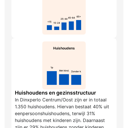
65+
45-64
25-44
<15
15-24
Huishoudens
1p
Met kind.
Zonder k.
Huishoudens en gezinsstructuur
In Dinxperlo Centrum/Oost zijn er in totaal
1.350 huishoudens. Hiervan bestaat 40% uit
eenpersoonshuishoudens, terwijl 31%
huishoudens met kinderen zijn. Daarnaast
zijn er 29% huishoudens zonder kinderen.