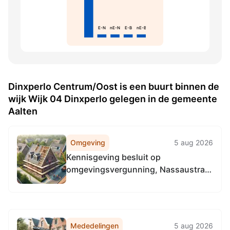
E-N
nE-N
E-B
nE-B
Dinxperlo Centrum/Oost is een buurt binnen de
wijk Wijk 04 Dinxperlo gelegen in de gemeente
Aalten
Omgeving
5 aug 2026
Kennisgeving besluit op
omgevingsvergunning, Nassaustraat
2, 7091XS Dinxperlo
Mededelingen
5 aug 2026