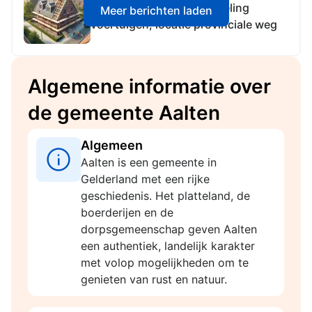
Provincie Gelderland Regeling
Meer berichten laden
voertuigen, locatie provinciale weg
Algemene informatie over
de gemeente Aalten
Algemeen
Aalten is een gemeente in
Gelderland met een rijke
geschiedenis. Het platteland, de
boerderijen en de
dorpsgemeenschap geven Aalten
een authentiek, landelijk karakter
met volop mogelijkheden om te
genieten van rust en natuur.