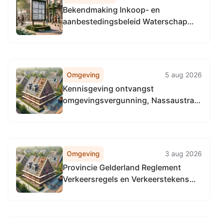
Bekendmaking Inkoop- en
aanbestedingsbeleid Waterschap
Rijn en IJssel 2026
Omgeving
5 aug 2026
Kennisgeving ontvangst
omgevingsvergunning, Nassaustraat
2, 7091XS Dinxperlo
Omgeving
3 aug 2026
Provincie Gelderland Reglement
Verkeersregels en Verkeerstekens
1990 (RVV 1990), locatie provinciale
wegen in de gehele provincie
Gelderland.