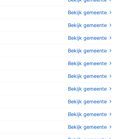
Bekijk gemeente
Bekijk gemeente
Bekijk gemeente
Bekijk gemeente
Bekijk gemeente
Bekijk gemeente
Bekijk gemeente
Bekijk gemeente
Bekijk gemeente
Bekijk gemeente