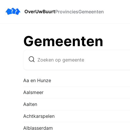
Provincies
Gemeenten
Gemeenten
Aa en Hunze
Aalsmeer
Aalten
Achtkarspelen
Alblasserdam