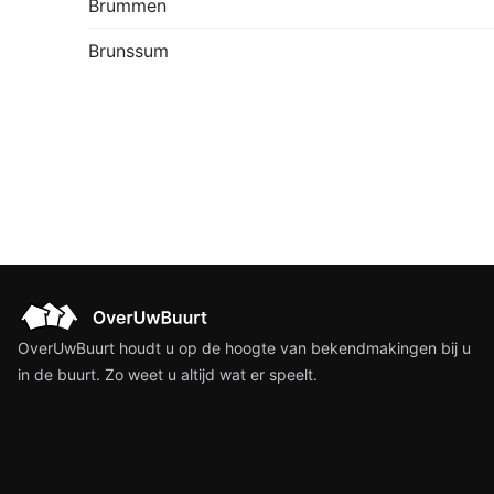
Brummen
Brunssum
OverUwBuurt houdt u op de hoogte van bekendmakingen bij u
in de buurt. Zo weet u altijd wat er speelt.