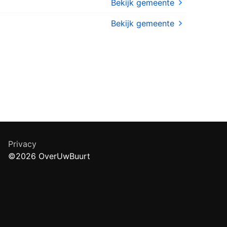
Bekijk gemeente
Bekijk gemeente
Privacy
©2026 OverUwBuurt