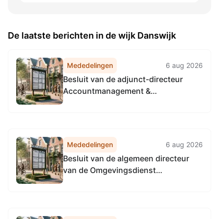
De laatste berichten in de wijk Danswijk
Mededelingen
6 aug 2026
Besluit van de adjunct-directeur
Accountmanagement &
Bedrijfsvoering van de
Omgevingsdienst
Noordzeekanaalgebied van 22 april
2026, tot het vaststellen van de
Mededelingen
6 aug 2026
Vervangingsregeling directie
Besluit van de algemeen directeur
Accountmanagement &
van de Omgevingsdienst
Bedrijfsvoering Omgevingsdienst...
Noordzeekanaalgebied van 22 april
2026, tot het vaststellen van de
Vervangingsregeling algemeen
directeur Omgevingsdienst