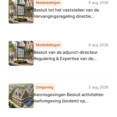
Mededelingen
6 aug 2026
Noordzeekanaalgebied
Besluit tot het vaststellen van de
Vervangingsregeling directie
Toezicht en Handhaving
Omgevingsdienst
Noordzeekanaalgebied
Mededelingen
6 aug 2026
Besluit van de adjunct-directeur
Regulering & Expertise van de
Omgevingsdienst
Noordzeekanaalgebied van 22 april
2026, tot het vaststellen van de
Vervangingsregeling directie
Omgeving
5 aug 2026
Regulering & Expertise
Kennisgevingen Besluit activiteiten
Omgevingsdienst
leefomgeving (bodem) op
Noordzeekanaalgebied
verschillende locaties in Almere