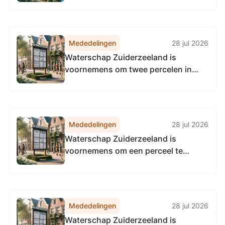
Mededelingen
28 jul 2026
Waterschap Zuiderzeeland is
voornemens om twee percelen in
erfpachtrecht uit te geven voor de
duur van veertig jaren aan de
gemeente Almere:
Mededelingen
28 jul 2026
Waterschap Zuiderzeeland is
voornemens om een perceel te
verkopen aan Liander N.V. ten
behoeve van realisatie van een trafo
en het vestigen van een recht van
opstal voor een elektrakabel:
Mededelingen
28 jul 2026
Waterschap Zuiderzeeland is