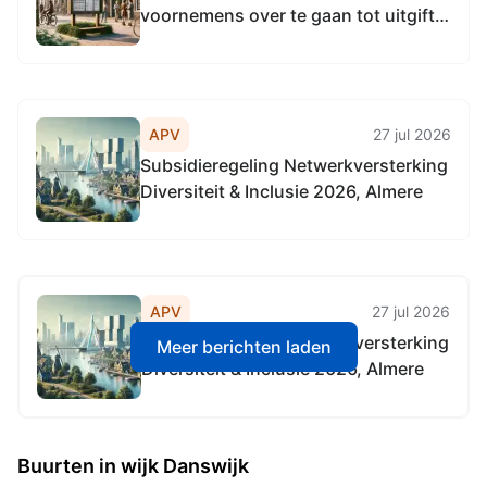
voornemens over te gaan tot uitgifte
van een (gedeeltelijke) perceel:
APV
27 jul 2026
Subsidieregeling Netwerkversterking
Diversiteit & Inclusie 2026, Almere
APV
27 jul 2026
Subsidieregeling Netwerkversterking
Meer berichten laden
Diversiteit & Inclusie 2026, Almere
Buurten in wijk Danswijk