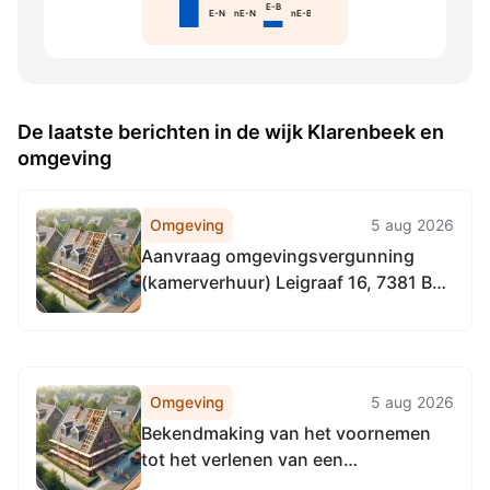
E-B
E-N
nE-N
nE-B
De laatste berichten in de wijk Klarenbeek en
omgeving
Omgeving
5 aug 2026
Aanvraag omgevingsvergunning
(kamerverhuur) Leigraaf 16, 7381 BS
Klarenbeek, een kamerverhuurpand
Omgeving
5 aug 2026
Bekendmaking van het voornemen
tot het verlenen van een
begrotingssubsidie aan Stichting