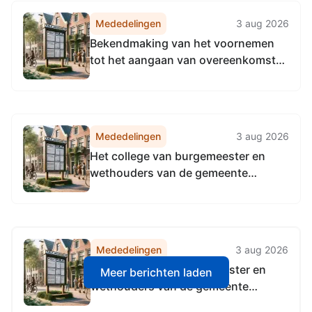
Mededelingen
3 aug 2026
Bekendmaking van het voornemen
tot het aangaan van overeenkomsten
met betrekking tot gemeentelijke
onroerende zaken
Mededelingen
3 aug 2026
Het college van burgemeester en
wethouders van de gemeente
Apeldoorn, gelet op artikel 6 van de
Subsidieregeling
Inwonersinitiatieven
Mededelingen
3 aug 2026
Het college van burgemeester en
Meer berichten laden
wethouders van de gemeente
Apeldoorn, gelet op artikel 6 van de