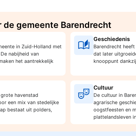
r de gemeente Barendrecht
Geschiedenis
eente in Zuid-Holland met
Barendrecht heeft 
 De nabijheid van
dat later uitgroeid
aken het aantrekkelijk
knooppunt dankzij
Cultuur
e grote havenstad
De cultuur in Bare
r een mix van stedelijke
agrarische geschi
ap bestaat uit polders,
oogstfeesten en m
plattelandsleven in