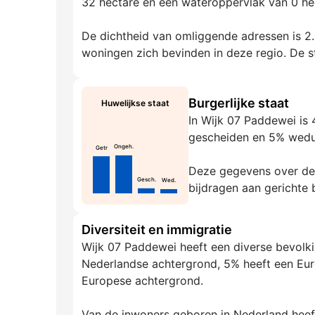
32 hectare en een wateroppervlak van 0 hec
De dichtheid van omliggende adressen is 2.2
woningen zich bevinden in deze regio. De st
Burgerlijke staat
Huwelijkse staat
In Wijk 07 Paddewei is
gescheiden en 5% wed
Ongeh.
Getr
Deze gegevens over de g
Gesch.
Wed.
bijdragen aan gerichte 
Diversiteit en immigratie
Wijk 07 Paddewei heeft een diverse bevolk
Nederlandse achtergrond, 5% heeft een Eur
Europese achtergrond.
Van de inwoners geboren in Nederland hee