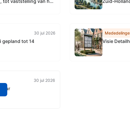
tot vaststelling van het
Zuid-Hollan
de Subsidieregeling
reinen Zuid-Holland
30 jul 2026
Mededelinge
 gepland tot 14
Visie Detail
30 jul 2026
ctuur
n