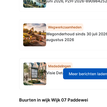
juni 2026, PZH-2026-890984252, 
subsidieplafond voor 2026 voor 
Toekomstbestendige bedrijventer
(Besluit subsidieplafond 2026...
Wegwerkzaamheden
Wegonderhoud sinds 30 juli 2026
augustus 2026
Mededelingen
Visie Detailhandel- & Horecastru
Meer berichten lade
Buurten in wijk Wijk 07 Paddewei