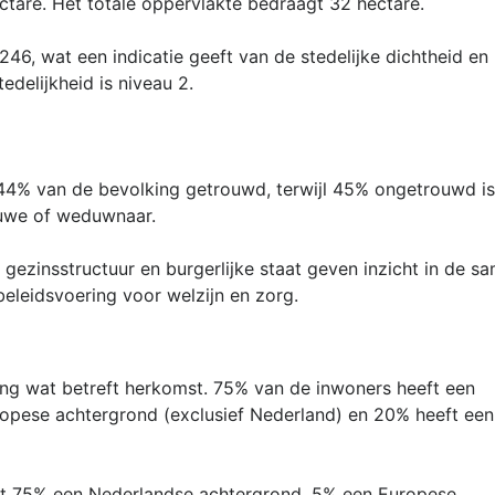
tare. Het totale oppervlakte bedraagt 32 hectare.
46, wat een indicatie geeft van de stedelijke dichtheid en
edelijkheid is niveau 2.
 44% van de bevolking getrouwd, terwijl 45% ongetrouwd is
uwe of weduwnaar.
ezinsstructuur en burgerlijke staat geven inzicht in de s
beleidsvoering voor welzijn en zorg.
ing wat betreft herkomst. 75% van de inwoners heeft een
opese achtergrond (exclusief Nederland) en 20% heeft een 
ft 75% een Nederlandse achtergrond, 5% een Europese