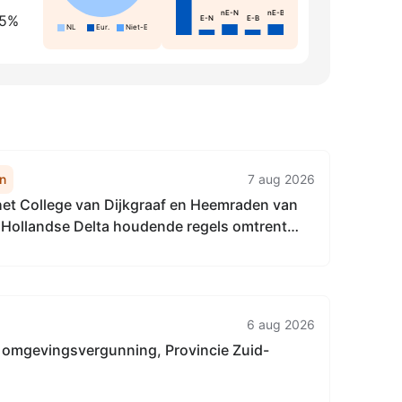
nE-N
nE-B
 5%
E-N
E-B
NL
Eur.
Niet-Eur.
n
7 aug 2026
het College van Dijkgraaf en Heemraden van
Hollandse Delta houdende regels omtrent
ndaatbesluit Waterschap Hollandse Delta
6 aug 2026
 omgevingsvergunning, Provincie Zuid-