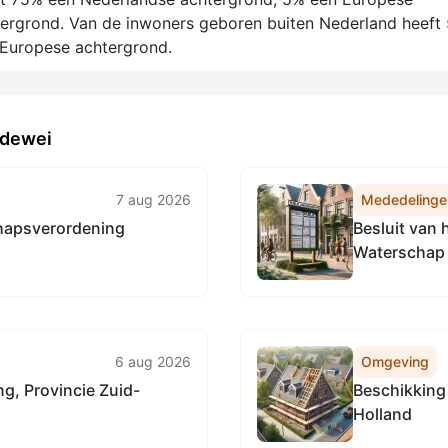
ergrond. Van de inwoners geboren buiten Nederland heeft
-Europese achtergrond.
ddewei
7 aug 2026
Mededelinge
chapsverordening
Besluit van 
Waterschap 
mandaat (Ma
2020)
6 aug 2026
Omgeving
g, Provincie Zuid-
Beschikking
Holland