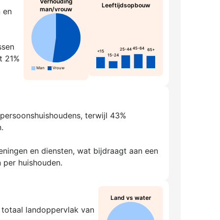
Verhouding
Leeftijdsopbouw
man/vrouw
n en
ssen
45-64
25-44
65+
<15
15-24
rt 21%
Man
Vrouw
enpersoonshuishoudens, terwijl 43%
.
ningen en diensten, wat bijdraagt aan een
 per huishouden.
Land vs water
 totaal landoppervlak van