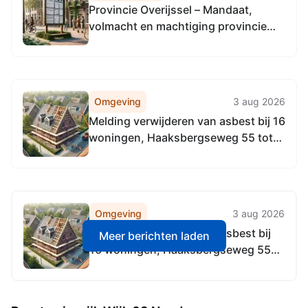
Provincie Overijssel – Mandaat,
volmacht en machtiging provincie
Utrecht inzake aanbesteding
communicatiepartner
fietsstimuleringsapp
Omgeving
3 aug 2026
Melding verwijderen van asbest bij 16
woningen, Haaksbergseweg 55 tot
en met 61a en Meijersweg 62 tot en
met 76, 7161 BG Neede
Omgeving
3 aug 2026
Melding verwijderen van asbest bij
Meer berichten laden
16 woningen, Haaksbergseweg 55
tot en met 61a en Meijersweg 62 tot
en met 76, 7161 BG Neede