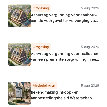
Omgeving
5 aug 2026
Aanvraag vergunning voor aanbouw
aan de voorgevel ter vervanging van
het bestaande kozijn, Oude
Borculoseweg 20, 7161HJ Neede
Omgeving
5 aug 2026
Aanvraag vergunning voor realiseren
van een premantelzorgwoning in een
gedeelte van bestaande schuur, St.
Isidorushoeveweg 27, 7165 AX
Rietmolen
Mededelingen
5 aug 2026
Bekendmaking Inkoop- en
aanbestedingsbeleid Waterschap
Rijn en IJssel 2026