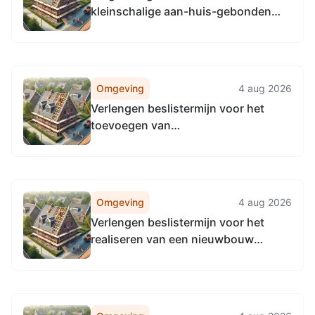
kleinschalige aan-huis-gebonden
nagelverzorgingsactiviteit aan
Torenstraat 5 5528AT Hoogeloon
Omgeving
4 aug 2026
Verlengen beslistermijn voor het
toevoegen van
transformatorvermogen voor de
uitbreiding van de capaciteit aan
Zwartven 7 5527AN Hapert
Omgeving
4 aug 2026
Verlengen beslistermijn voor het
realiseren van een nieuwbouw
bedrijfsgebouw met kantoorgedeelte
aan Schipstaarten 3 5534AE
Netersel