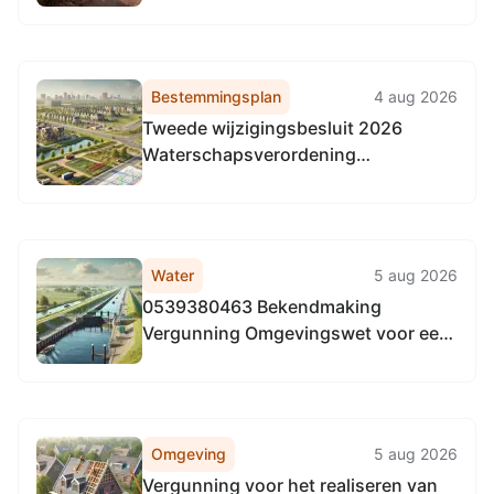
Bestemmingsplan
4 aug 2026
Tweede wijzigingsbesluit 2026
Waterschapsverordening
Waterschap De Dommel
Water
5 aug 2026
0539380463 Bekendmaking
Vergunning Omgevingswet voor een
wateractiviteit: Het aanleggen van
middenspanningskabels ten
behoeve van verzwaring energienet
in Vessem
Omgeving
5 aug 2026
Vergunning voor het realiseren van