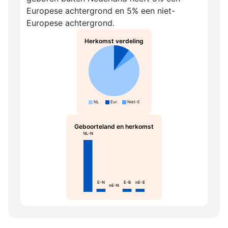
Europese achtergrond en 5% een niet-
Europese achtergrond.
Herkomst verdeling
NL
Eur.
Niet-Eur.
Geboorteland en herkomst
NL-N
E-N
E-B
nE-B
nE-N