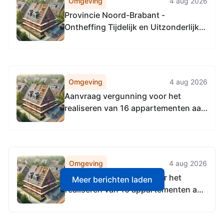
Omgeving
4 aug 2026
Provincie Noord-Brabant -
Ontheffing Tijdelijk en Uitzonderlijk
Gebruik Wet luchtvaart voor een
locatiegebonden ontheffing nabij De
Hoef 17, Hoogeloon
Omgeving
4 aug 2026
Aanvraag vergunning voor het
realiseren van 16 appartementen aan
Oude Provincialeweg te Hapert
Omgeving
4 aug 2026
Aanvraag vergunning voor het
Meer berichten laden
realiseren van 16 appartementen aan
Oude Provincialeweg te Hapert