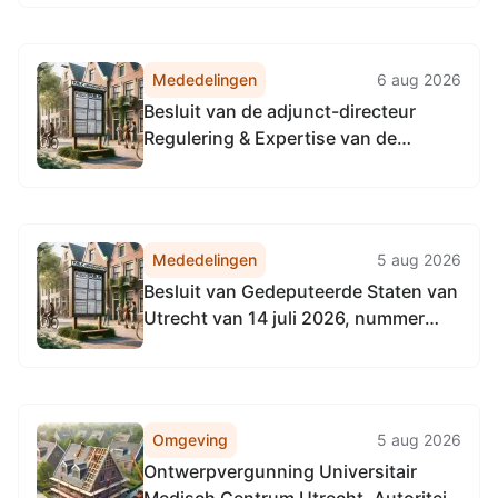
Omgevingsdienst
Noordzeekanaalgebied
Mededelingen
6 aug 2026
Besluit van de adjunct-directeur
Regulering & Expertise van de
Omgevingsdienst
Noordzeekanaalgebied van 22 april
2026, tot het vaststellen van de
Vervangingsregeling directie
Mededelingen
5 aug 2026
Regulering & Expertise
Besluit van Gedeputeerde Staten van
Omgevingsdienst
Utrecht van 14 juli 2026, nummer
Noordzeekanaalgebied
UTSP-522568655-39251, tot
wijziging van het Natuurbeheerplan
2026 provincie Utrecht
Omgeving
5 aug 2026
Ontwerpvergunning Universitair