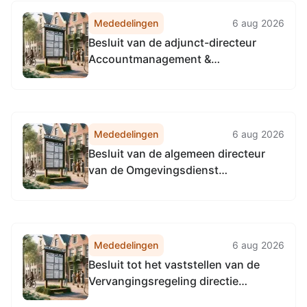
Mededelingen
6 aug 2026
Besluit van de adjunct-directeur
Accountmanagement &
Bedrijfsvoering van de
Omgevingsdienst
Noordzeekanaalgebied van 22 april
2026, tot het vaststellen van de
Mededelingen
6 aug 2026
Vervangingsregeling directie
Besluit van de algemeen directeur
Accountmanagement &
van de Omgevingsdienst
Bedrijfsvoering Omgevingsdienst...
Noordzeekanaalgebied van 22 april
2026, tot het vaststellen van de
Vervangingsregeling algemeen
directeur Omgevingsdienst
Mededelingen
6 aug 2026
Noordzeekanaalgebied
Besluit tot het vaststellen van de
Vervangingsregeling directie
Toezicht en Handhaving