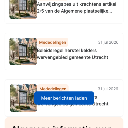
Aanwijzingsbesluit krachtens artikel
2:5 van de Algemene plaatselijke
verordening Utrecht 2010
(Aanwijzingsbesluit tijdelijk
cameratoezicht augustus 2026)
Mededelingen
31 jul 2026
Beleidsregel herstel kelders
wervengebied gemeente Utrecht
Mededelingen
31 jul 2026
Beleidsregel herstel kelders
Meer berichten laden
wervengebied gemeente Utrecht