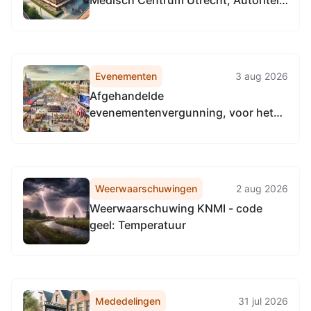
Medisch Centrum Utrecht, Autoriteit
Nucleaire Veiligheid en
Stralingsbescherming
Evenementen
3 aug 2026
Afgehandelde
evenementenvergunning, voor het
organiseren van Bunniks Mooiste in
Bunnik
Weerwaarschuwingen
2 aug 2026
Weerwaarschuwing KNMI - code
geel: Temperatuur
Mededelingen
31 jul 2026