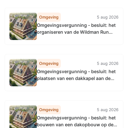
Omgeving
5 aug 2026
Omgevingsvergunning - besluit: het
organiseren van de Wildman Run
voor de periode juni, juli, augustus
en september voor het jaar 2026,
2027 en 2028, in en rond het dorp
Sleen
Omgeving
5 aug 2026
Omgevingsvergunning - besluit: het
plaatsen van een dakkapel aan de
achterzijde en een dakkapel aan de
zijgevel van de woning,
Boekweitakkers 4 te Dalerveen
Omgeving
5 aug 2026
Omgevingsvergunning - besluit: het
bouwen van een dakopbouw op de