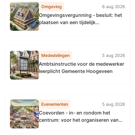
Omgeving
6 aug 2026
Omgevingsvergunning - besluit: het
plaatsen van een tijdelijk
geluidsscherm voor de duur van 5
jaar, Nordhornerstraat 23 te
Coevorden
Mededelingen
5 aug 2026
Ambtsinstructie voor de medewerker
leerplicht Gemeente Hoogeveen
Evenementen
5 aug 2026
Coevorden - in- en rondom het
centrum: voor het organiseren van
het evenement "Start Festival 2026"