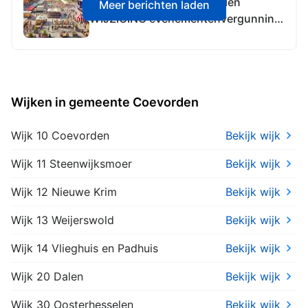
Gemeente Coevorden, Dalen
Meer berichten laden
WIJZIGING evenementenvergunning
Zomeravondmarkten
Wijken in gemeente Coevorden
Wijk 10 Coevorden
Bekijk wijk
Wijk 11 Steenwijksmoer
Bekijk wijk
Wijk 12 Nieuwe Krim
Bekijk wijk
Wijk 13 Weijerswold
Bekijk wijk
Wijk 14 Vlieghuis en Padhuis
Bekijk wijk
Wijk 20 Dalen
Bekijk wijk
Wijk 30 Oosterhesselen
Bekijk wijk