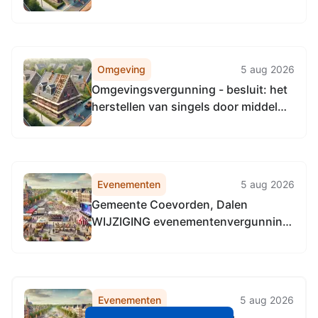
bestaande garage, Elslaan 43 te
Geesbrug
Omgeving
5 aug 2026
Omgevingsvergunning - besluit: het
herstellen van singels door middel
van het aanplanten van struikgewas
en bomen, beekdal De Zuidmaden te
Meppen
Evenementen
5 aug 2026
Gemeente Coevorden, Dalen
WIJZIGING evenementenvergunning
Zomeravondmarkten
Evenementen
5 aug 2026