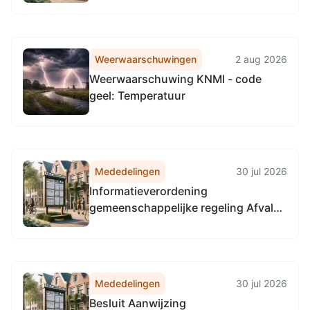
UTSP-522568655-39251, tot
wijziging van het Natuurbeheerplan
2026 provincie Utrecht
Weerwaarschuwingen
2 aug 2026
Weerwaarschuwing KNMI - code
geel: Temperatuur
Mededelingen
30 jul 2026
Informatieverordening
gemeenschappelijke regeling Afval
Verwijdering Utrecht 2021
Mededelingen
30 jul 2026
Besluit Aanwijzing