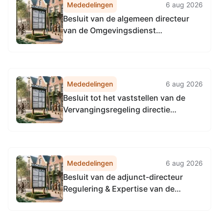
Mededelingen
6 aug 2026
Vervangingsregeling directie
Besluit van de algemeen directeur
Accountmanagement &
van de Omgevingsdienst
Bedrijfsvoering Omgevingsdienst...
Noordzeekanaalgebied van 22 april
2026, tot het vaststellen van de
Vervangingsregeling algemeen
directeur Omgevingsdienst
Mededelingen
6 aug 2026
Noordzeekanaalgebied
Besluit tot het vaststellen van de
Vervangingsregeling directie
Toezicht en Handhaving
Omgevingsdienst
Noordzeekanaalgebied
Mededelingen
6 aug 2026
Besluit van de adjunct-directeur
Regulering & Expertise van de
Omgevingsdienst
Noordzeekanaalgebied van 22 april