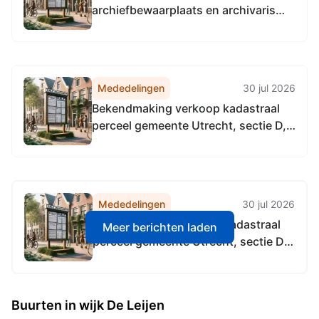
archiefbewaarplaats en archivaris
AVU
Mededelingen
30 jul 2026
Bekendmaking verkoop kadastraal
perceel gemeente Utrecht, sectie D,
nummer 4447
Mededelingen
30 jul 2026
Bekendmaking verkoop kadastraal
Meer berichten laden
perceel gemeente Utrecht, sectie D,
nummer 4447
Buurten in wijk De Leijen