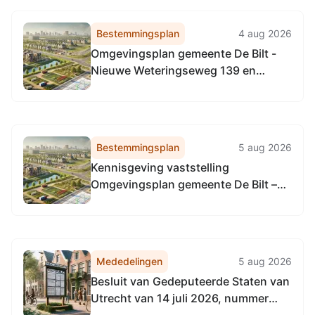
2026, tot het vaststellen van de
Vervangingsregeling directie
Bestemmingsplan
4 aug 2026
Regulering & Expertise
Omgevingsplan gemeente De Bilt -
Omgevingsdienst
Nieuwe Weteringseweg 139 en
Noordzeekanaalgebied
Voorveldse Polder
Bestemmingsplan
5 aug 2026
Kennisgeving vaststelling
Omgevingsplan gemeente De Bilt –
Nieuwe Weteringseweg 139 en
Voorveldse Polder
Mededelingen
5 aug 2026
Besluit van Gedeputeerde Staten van
Utrecht van 14 juli 2026, nummer