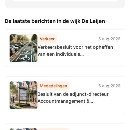
De laatste berichten in de wijk De Leijen
Verkeer
6 aug 2026
Verkeersbesluit voor het opheffen
van een individuele
gehandicaptenparkeerplaats op de
Eikvaren
Mededelingen
6 aug 2026
Besluit van de adjunct-directeur
Accountmanagement &
Bedrijfsvoering van de
Omgevingsdienst
Noordzeekanaalgebied van 22 april
2026, tot het vaststellen van de