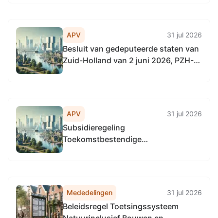
de scheepvaart voor drie sluizen
gelegen in het beheergebied van het
Hoogheemraadschap van Delfland.
APV
31 jul 2026
Besluit van gedeputeerde staten van
Zuid-Holland van 2 juni 2026, PZH-
2026-890984252, tot vaststelling
van het subsidieplafond voor 2026
voor de Subsidieregeling
Toekomstbestendige
APV
31 jul 2026
bedrijventerreinen Zuid-Holland
Subsidieregeling
(Besluit subsidieplafond 2026...
Toekomstbestendige
bedrijventerreinen Zuid-Holland
Mededelingen
31 jul 2026
Beleidsregel Toetsingssysteem