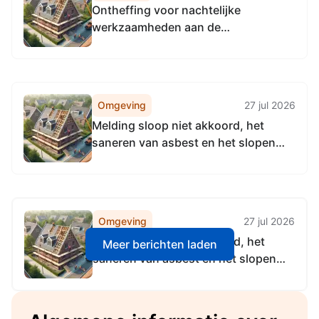
Ontheffing voor nachtelijke
werkzaamheden aan de
Provincialeweg voor asfalt
herstelwerkzaamheden van
woensdag 26 augustus 2026 vanaf
19:00 uur tot en met vrijdagochtend
Omgeving
27 jul 2026
28 augustus 2026 07:00 uur in
Melding sloop niet akkoord, het
Midden-Delfland
saneren van asbest en het slopen
van bijgebouwen, Molenhuispad 1
2614GE Delft
Omgeving
27 jul 2026
Melding sloop niet akkoord, het
Meer berichten laden
saneren van asbest en het slopen
van bijgebouwen, Molenhuispad 1
2614GE Delft