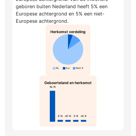
geboren buiten Nederland heeft 5% een
Europese achtergrond en 5% een niet-
Europese achtergrond.
Herkomst verdeling
NL
Eur.
Niet-Eur.
Geboorteland en herkomst
NL-N
E-N
nE-N
E-B
nE-B