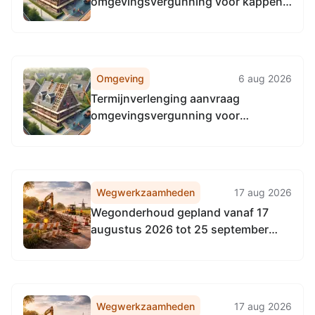
omgevingsvergunning voor kappen
van een kastanjeboom op locatie
Bijvoetstraat 34, 5103MG Dongen
Omgeving
6 aug 2026
Termijnverlenging aanvraag
omgevingsvergunning voor
verbouwen en wijzigen bestemming
en verbreden uitrit op locatie Sint
Josephstraat 187, 5104ED Dongen
Wegwerkzaamheden
17 aug 2026
Wegonderhoud gepland vanaf 17
augustus 2026 tot 25 september
2026
Wegwerkzaamheden
17 aug 2026