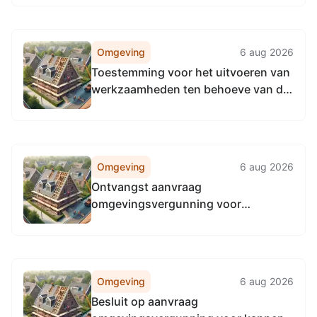
5101AE Dongen
Omgeving
6 aug 2026
Toestemming voor het uitvoeren van
werkzaamheden ten behoeve van de
inrichting van de EVZ Wildertse Arm
aan Verzoeklocatie 2026070801214,
Heibloemstraat
Omgeving
6 aug 2026
Ontvangst aanvraag
omgevingsvergunning voor
Leiboomframe plaatsen op locatie
Prinses Beatrixstraat 20, 5104AH
Dongen
Omgeving
6 aug 2026
Besluit op aanvraag