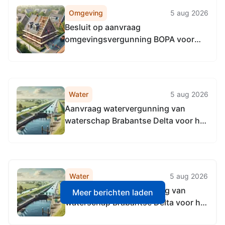
Omgeving
5 aug 2026
Besluit op aanvraag
omgevingsvergunning BOPA voor
afwijken regels omgevingsplan Feest
in de Schuur! 3-10-2026 op locatie
Eindsestraat 110, 5105NA Dongen
Water
5 aug 2026
Aanvraag watervergunning van
waterschap Brabantse Delta voor het
uitvoeren van
waterhuishoudkundige
werkzaamheden ter hoogte van de
Waspikseweg 10b te 's-Gravenmoer.
Water
5 aug 2026
Aanvraag watervergunning van
Meer berichten laden
waterschap Brabantse Delta voor het
uitvoeren van