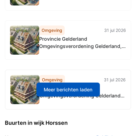
1990 (RVV 1990), locatie alle
provinciale wegen in Gelderland, in
alle gemeenten in Gelderland
Omgeving
31 jul 2026
Provincie Gelderland
Omgevingsverordening Gelderland,
locatie alle provinciale wegen
Omgeving
31 jul 2026
Provincie Gelderland
Meer berichten laden
Omgevingsverordening Gelderland,
locatie alle provinciale wegen
Buurten in wijk Horssen