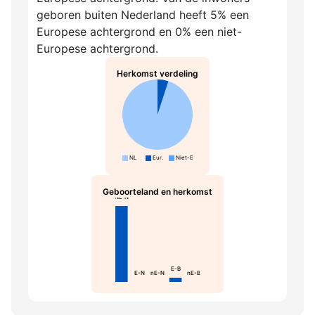
geboren buiten Nederland heeft 5% een
Europese achtergrond en 0% een niet-
Europese achtergrond.
Herkomst verdeling
NL
Eur.
Niet-Eur.
Geboorteland en herkomst
NL-N
E-B
E-N
nE-N
nE-B