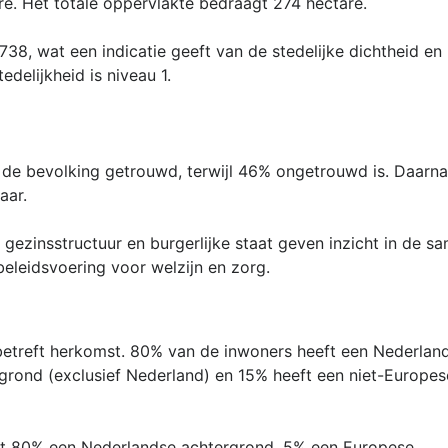
e. Het totale oppervlakte bedraagt 274 hectare.
38, wat een indicatie geeft van de stedelijke dichtheid en
delijkheid is niveau 1.
 de bevolking getrouwd, terwijl 46% ongetrouwd is. Daarn
ar.
ezinsstructuur en burgerlijke staat geven inzicht in de s
beleidsvoering voor welzijn en zorg.
betreft herkomst. 80% van de inwoners heeft een Nederlan
grond (exclusief Nederland) en 15% heeft een niet-Europes
ft 80% een Nederlandse achtergrond, 5% een Europese