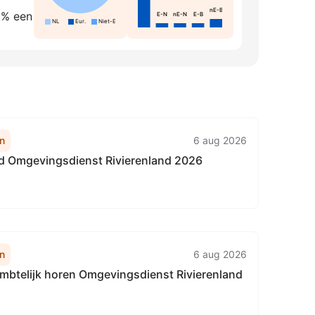
nE-B
5% een
E-N
nE-N
E-B
NL
Eur.
Niet-Eur.
n
6 aug 2026
id Omgevingsdienst Rivierenland 2026
n
6 aug 2026
mbtelijk horen Omgevingsdienst Rivierenland