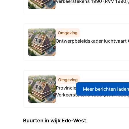
Verkeerstekens 1990 (RVV 1990), 
wegen in de gehele provincie Gel
Omgeving
Ontwerpbeleidskader luchtvaart 
Omgeving
Provincie Gelderland Reglement 
Meer berichten lade
Verkeerstekens 1990 (RVV 1990), l
wegen in Gelderland, in alle gem
Buurten in wijk Ede-West