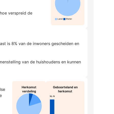
 hoe verspreid de
Land
Water
aast is 8% van de inwoners gescheiden en
amenstelling van de huishoudens en kunnen
Herkomst
Geboorteland en
dse
verdeling
herkomst
e
NL-N