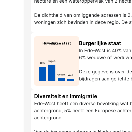
hectare en een wateroppervlak van 2 hectar
De dichtheid van omliggende adressen is 2.7
woningen zich bevinden in deze regio. De ste
Burgerlijke staat
Huwelijkse staat
In Ede-West is 40% van
6% weduwe of weduwna
Ongeh.
Getr
Deze gegevens over de g
Gesch.
Wed.
bijdragen aan gerichte 
Diversiteit en immigratie
Ede-West heeft een diverse bevolking wat 
achtergrond, 5% heeft een Europese achter
achtergrond.
Van de inwoners geboren in Nederland hee