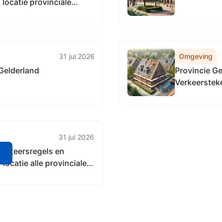
locatie provinciale
derland.
31 jul 2026
Omgeving
Gelderland
Provincie G
Verkeersteke
wegen in Gel
31 jul 2026
Verkeersregels en
n
ocatie alle provinciale
eenten in Gelderland