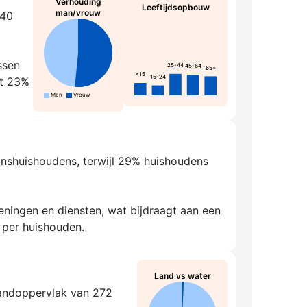
Verhouding
Leeftijdsopbouw
man/vrouw
940
ssen
25-44
45-64
65+
<15
15-24
rt 23%
Man
Vrouw
oonshuishoudens, terwijl 29% huishoudens
ningen en diensten, wat bijdraagt aan een
 per huishouden.
Land vs water
landoppervlak van 272