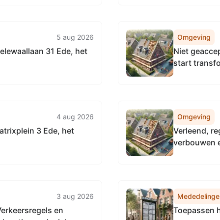
5 aug 2026
Omgeving
ielewaallaan 31 Ede, het
Niet geacce
start trans
2026 (Molens
4 aug 2026
Omgeving
atrixplein 3 Ede, het
Verleend, r
verbouwen e
3 aug 2026
Mededelinge
Verkeersregels en
Toepassen h