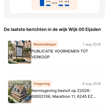
E-N
E-B
nE-B
nE-N
De laatste berichten in de wijk Wijk 00 Eijsden
Mededelingen
7 aug 2026
PUBLICATIE VOORNEMEN TOT
VERKOOP
Omgeving
6 aug 2026
Kennisgeving besluit op Z2026-
00002106, Marathon 11, 6245 EZ
Eijsden