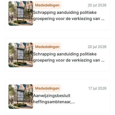
Mededelingen
20 jul 2026
Schrapping aanduiding politieke
groepering voor de verkiezing van de
gemeenteraad van Emmen; STIP
(Samen Transparante Informele
Politiek)
Mededelingen
20 jul 2026
Schrapping aanduiding politieke
groepering voor de verkiezing van de
gemeenteraad van Emmen; Vitaal
Emmen
Mededelingen
17 jul 2026
Aanwijzingsbesluit
heffingsambtenaar,
invorderingsambtenaar,
belastingmedewerkers en