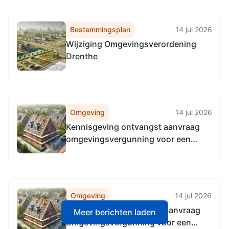
belastingdeurwaarder
Bestemmingsplan
14 jul 2026
Wijziging Omgevingsverordening
Drenthe
Omgeving
14 jul 2026
Kennisgeving ontvangst aanvraag
omgevingsvergunning voor een
flora- en fauna-activiteit op de
locatie gemeente Aa en Hunze
Omgeving
14 jul 2026
Kennisgeving ontvangst aanvraag
Meer berichten laden
omgevingsvergunning voor een