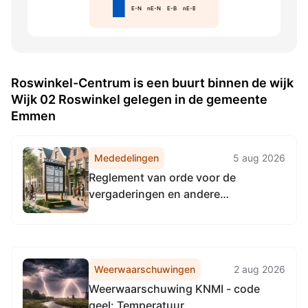
E-N
nE-N
E-B
nE-B
Roswinkel-Centrum is een buurt binnen de wijk
Wijk 02 Roswinkel gelegen in de gemeente
Emmen
Mededelingen
5 aug 2026
Reglement van orde voor de
vergaderingen en andere
werkzaamheden van de
gemeenteraad Emmen 2026
Weerwaarschuwingen
2 aug 2026
Weerwaarschuwing KNMI - code
geel: Temperatuur