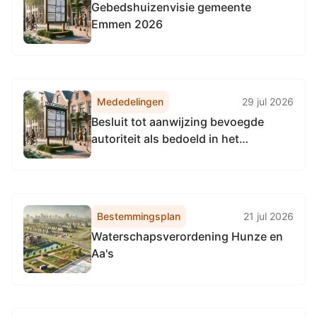
Gebedshuizenvisie gemeente
Emmen 2026
Mededelingen
29 jul 2026
Besluit tot aanwijzing bevoegde
autoriteit als bedoeld in het
Binnenvaartpolitiereglement en de
aanwijzing van personen krachtens
de Scheepvaartverkeerswet en het
Besluit Onderzoeksraad voor
Bestemmingsplan
21 jul 2026
veiligheid
Waterschapsverordening Hunze en
Aa's