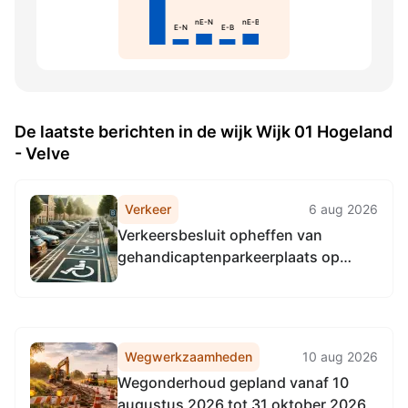
nE-N
nE-B
E-N
E-B
De laatste berichten in de wijk Wijk 01 Hogeland
- Velve
Verkeer
6 aug 2026
Verkeersbesluit opheffen van
gehandicaptenparkeerplaats op
kenteken aan Lipperkerkstraat
Wegwerkzaamheden
10 aug 2026
Wegonderhoud gepland vanaf 10
augustus 2026 tot 31 oktober 2026