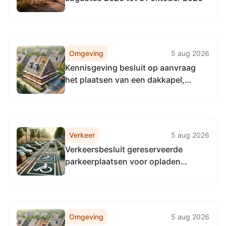
Omgeving
5 aug 2026
Kennisgeving besluit op aanvraag
het plaatsen van een dakkapel,
Cornelis Speelmanstraat 48, 7535 ZC
Enschede
Verkeer
5 aug 2026
Verkeersbesluit gereserveerde
parkeerplaatsen voor opladen
elektrische voertuigen aan de J.J.
van Deinselaan t.h.v. huisnummer 99
te Enschede
Omgeving
5 aug 2026