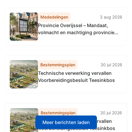
Mededelingen
3 aug 2026
Provincie Overijssel – Mandaat,
volmacht en machtiging provincie
Utrecht inzake aanbesteding
communicatiepartner
fietsstimuleringsapp
Bestemmingsplan
30 jul 2026
Technische verwerking vervallen
Voorbereidingsbesluit Teesinkbos
Bestemmingsplan
30 jul 2026
Technische verwerking vervallen
Meer berichten laden
Voorbereidingsbesluit Teesinkbos