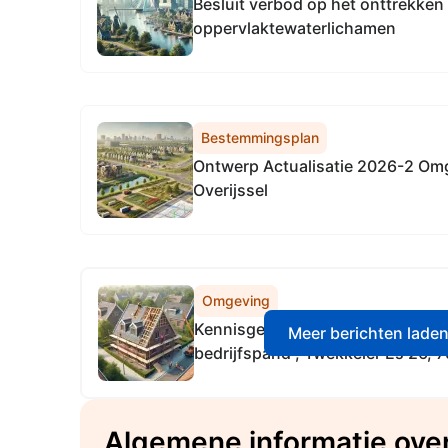
Besluit verbod op het onttrekken 
oppervlaktewaterlichamen
Bestemmingsplan
Ontwerp Actualisatie 2026-2 Om
Overijssel
Omgeving
Kennisgeving ontvangst aanvraag
Meer berichten lade
bedrijfspand , Twekkeler Es 26,
Algemene informatie ov