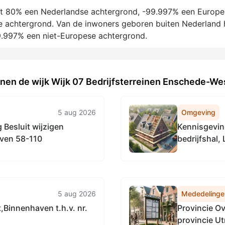
ft 80% een Nederlandse achtergrond, -99.997% een Europe
 achtergrond. Van de inwoners geboren buiten Nederland 
.997% een niet-Europese achtergrond.
innen de wijk Wijk 07 Bedrijfsterreinen Enschede-
5 aug 2026
Omgeving
en
Kennisgeving ontv
ven 58-110
bedrijfshal
5 aug 2026
Mededelinge
Binnenhaven t.h.v. nr.
Provincie Ov
provincie U