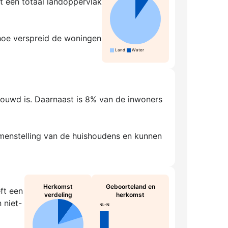
t een totaal landoppervlak
 hoe verspreid de woningen
Land
Water
rouwd is. Daarnaast is 8% van de inwoners
amenstelling van de huishoudens en kunnen
Herkomst
Geboorteland en
ft een
verdeling
herkomst
 niet-
NL-N