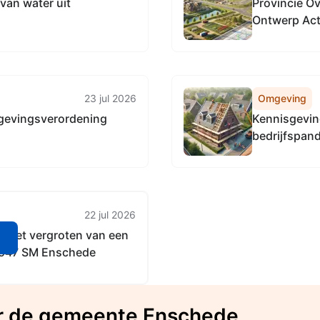
van water uit
Provincie Ov
Ontwerp Act
Overijssel
23 jul 2026
Omgeving
gevingsverordening
Kennisgevin
bedrijfspan
22 jul 2026
 het vergroten van een
n
 7547 SM Enschede
er de gemeente Enschede