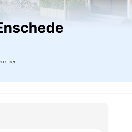
 Enschede
erreinen