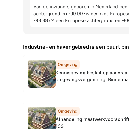
Van de inwoners geboren in Nederland hee
achtergrond en -99.997% een niet-Europese
-99.997% een Europese achtergrond en -99
Industrie- en havengebied is een buurt b
Omgeving
Kennisgeving besluit op aanvraag Besluit wijzig
omgevingsvergunning, Binnenha
Omgeving
Afhandeling maatwerkvoorschrift,
133