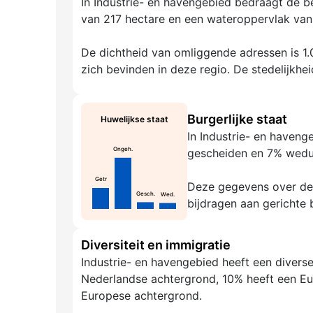
In Industrie- en havengebied bedraagt de b
van 217 hectare en een wateroppervlak van 
De dichtheid van omliggende adressen is 1.0
zich bevinden in deze regio. De stedelijkhei
Burgerlijke staat
Huwelijkse staat
In Industrie- en haven
Ongeh.
gescheiden en 7% wed
Getr
Deze gegevens over de g
Gesch.
Wed.
bijdragen aan gerichte 
Diversiteit en immigratie
Industrie- en havengebied heeft een divers
Nederlandse achtergrond, 10% heeft een Eu
Europese achtergrond.