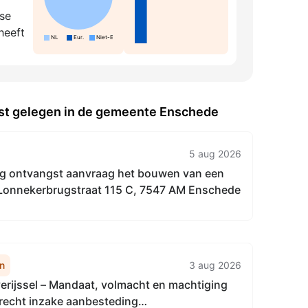
se
heeft
NL
Eur.
Niet-Eur.
West gelegen in de gemeente Enschede
5 aug 2026
angst aanvraag het bouwen van een
, Lonnekerbrugstraat 115 C, 7547 AM Enschede
n
3 aug 2026
erijssel – Mandaat, volmacht en machtiging
trecht inzake aanbesteding