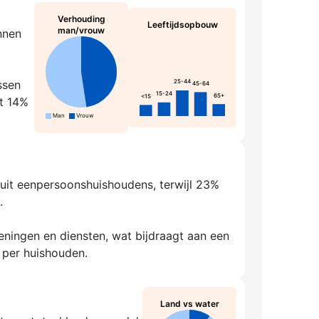
Verhouding
Leeftijdsopbouw
man/vrouw
nnen
ssen
25-44
45-64
15-24
65+
<15
rt 14%
Man
Vrouw
% uit eenpersoonshuishoudens, terwijl 23%
.
ningen en diensten, wat bijdraagt aan een
 per huishouden.
Land vs water