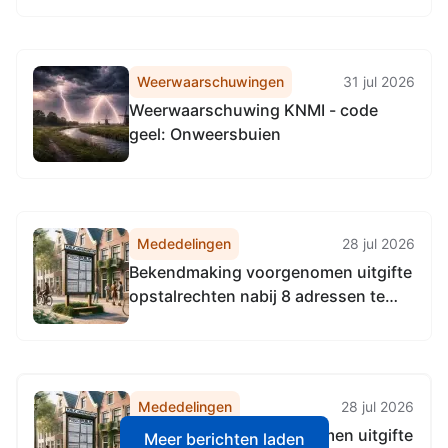
Weerwaarschuwingen
31 jul 2026
Weerwaarschuwing KNMI - code
geel: Onweersbuien
Mededelingen
28 jul 2026
Bekendmaking voorgenomen uitgifte
opstalrechten nabij 8 adressen te
Groningen, Meerstad, Noordlaren en
Ten Boer t.b.v. nutsvoorzieningen
Mededelingen
28 jul 2026
Bekendmaking voorgenomen uitgifte
Meer berichten laden