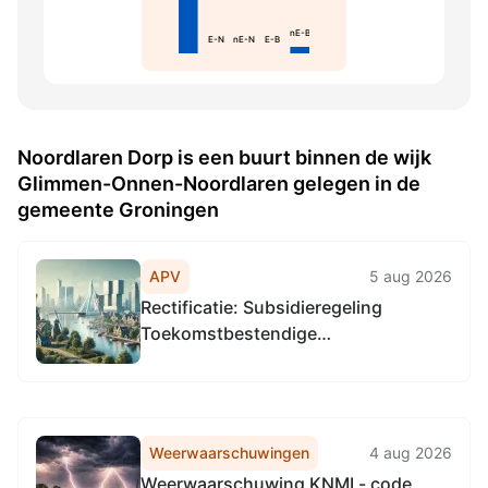
nE-B
E-N
nE-N
E-B
Noordlaren Dorp is een buurt binnen de wijk
Glimmen-Onnen-Noordlaren gelegen in de
gemeente Groningen
APV
5 aug 2026
Rectificatie: Subsidieregeling
Toekomstbestendige
bedrijventerreinen Groningen
Weerwaarschuwingen
4 aug 2026
Weerwaarschuwing KNMI - code