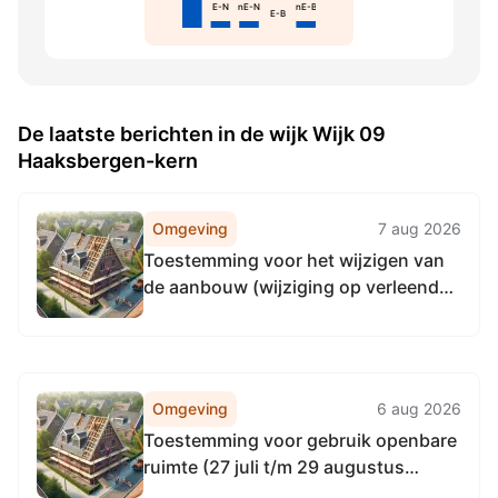
E-N
nE-N
nE-B
E-B
De laatste berichten in de wijk Wijk 09
Haaksbergen-kern
Omgeving
7 aug 2026
Toestemming voor het wijzigen van
de aanbouw (wijziging op verleende
vergunning), Markt 7, 7481HS
Haaksbergen
Omgeving
6 aug 2026
Toestemming voor gebruik openbare
ruimte (27 juli t/m 29 augustus
2026), Hibbertsstraat 26, 7481JD