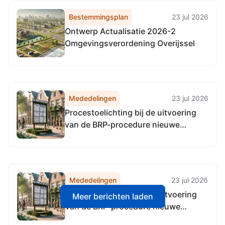
Bestemmingsplan
23 jul 2026
Ontwerp Actualisatie 2026-2
Omgevingsverordening Overijssel
Mededelingen
23 jul 2026
Procestoelichting bij de uitvoering
van de BRP-procedure nieuwe
inschrijvingen recreatieverblijven en
het afgeven van tijdelijke
gedoogverklaringen
Mededelingen
23 jul 2026
Procestoelichting bij de uitvoering
Meer berichten laden
van de BRP-procedure nieuwe
inschrijvingen recreatieverblijven en