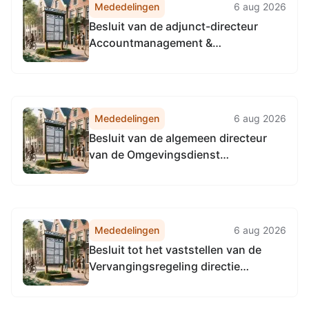
Mededelingen
6 aug 2026
Besluit van de adjunct-directeur
Accountmanagement &
Bedrijfsvoering van de
Omgevingsdienst
Noordzeekanaalgebied van 22 april
2026, tot het vaststellen van de
Mededelingen
6 aug 2026
Vervangingsregeling directie
Besluit van de algemeen directeur
Accountmanagement &
van de Omgevingsdienst
Bedrijfsvoering Omgevingsdienst...
Noordzeekanaalgebied van 22 april
2026, tot het vaststellen van de
Vervangingsregeling algemeen
directeur Omgevingsdienst
Mededelingen
6 aug 2026
Noordzeekanaalgebied
Besluit tot het vaststellen van de
Vervangingsregeling directie
Toezicht en Handhaving
Omgevingsdienst