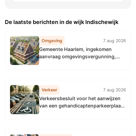
De laatste berichten in de wijk Indischewijk
Omgeving
7 aug 2026
Gemeente Haarlem, ingekomen
aanvraag omgevingsvergunning,
Soerabajastraat 18 2022RZ Haarlem,
0392-2026-0129609, het plaatsen
van een dakopbouw, ontvangen op
05-08-2026
Verkeer
7 aug 2026
Verkeersbesluit voor het aanwijzen
van een gehandicaptenparkeerplaats
op kenteken ter hoogte van
Bantamstraat 60 te Haarlem