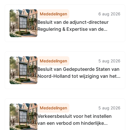
Noordzeekanaalgebied
Mededelingen
6 aug 2026
Besluit van de adjunct-directeur
Regulering & Expertise van de
Omgevingsdienst
Noordzeekanaalgebied van 22 april
2026, tot het vaststellen van de
Vervangingsregeling directie
Mededelingen
5 aug 2026
Regulering & Expertise
Besluit van Gedeputeerde Staten van
Omgevingsdienst
Noord-Holland tot wijziging van het
Noordzeekanaalgebied
Verkeersbesluit nr. 11674 (PB 18 juli
2025) tot het samenvoegen van de
passantenplaatsen op de vaarwegen
in beheer bij de provincie Noord-
Mededelingen
5 aug 2026
Holland en het uniformeren van de...
Verkeersbesluit voor het instellen
van een verbod om hinderlijke