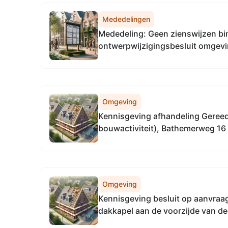
Mededelingen
Mededeling: Geen zienswijzen 
ontwerpwijzigingsbesluit omgevi
Luttenberg
Omgeving
Kennisgeving afhandeling Geree
bouwactiviteit), Bathemerweg 16 
Omgeving
Kennisgeving besluit op aanvraag
dakkapel aan de voorzijde van d
12 te Nijverdal