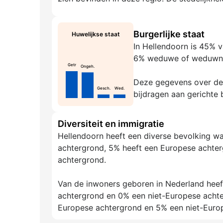
Burgerlijke staat
Huwelijkse staat
In Hellendoorn is 45% 
6% weduwe of weduwna
Getr
Ongeh.
Deze gegevens over de g
Gesch.
Wed.
bijdragen aan gerichte 
Diversiteit en immigratie
Hellendoorn heeft een diverse bevolking w
achtergrond, 5% heeft een Europese achter
achtergrond.
Van de inwoners geboren in Nederland hee
achtergrond en 0% een niet-Europese acht
Europese achtergrond en 5% een niet-Euro