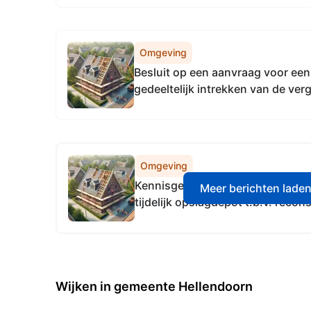
Omgeving
Besluit op een aanvraag voor een
gedeeltelijk intrekken van de ve
aan de LBV regeling op de locat
Haarle
Omgeving
Kennisgeving besluit op aanvraag
Meer berichten lade
tijdelijk opslagdepot t.b.v. recon
Klaproos te Nijverdal
Wijken in gemeente Hellendoorn