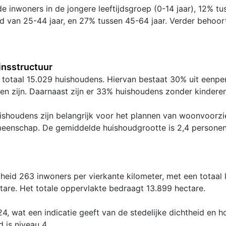
e inwoners in de jongere leeftijdsgroep (0-14 jaar), 12% tu
ijd van 25-44 jaar, en 27% tussen 45-64 jaar. Verder behoo
nsstructuur
in totaal 15.029 huishoudens. Hiervan bestaat 30% uit eenp
en zijn. Daarnaast zijn er 33% huishoudens zonder kinderen
shoudens zijn belangrijk voor het plannen van woonvoorzie
meenschap. De gemiddelde huishoudgrootte is 2,4 personen
heid 263 inwoners per vierkante kilometer, met een totaal
are. Het totale oppervlakte bedraagt 13.899 hectare.
4, wat een indicatie geeft van de stedelijke dichtheid en 
d is niveau 4.