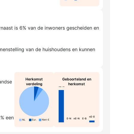
rnaast is 6% van de inwoners gescheiden en
amenstelling van de huishoudens en kunnen
Herkomst
Geboorteland en
landse
verdeling
herkomst
NL-N
0% een
nE-B
E-N
nE-N
E-B
NL
Eur.
Niet-Eur.