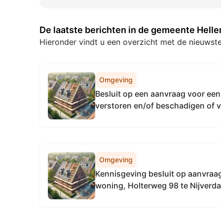
De laatste berichten in de gemeente Hell
Hieronder vindt u een overzicht met de nieuw
Omgeving
Besluit op een aanvraag voor een
verstoren en/of beschadigen of v
verblijfplaatsen van een dier op d
32a t/m c in Nijverdal
Omgeving
Kennisgeving besluit op aanvraag
woning, Holterweg 98 te Nijverda