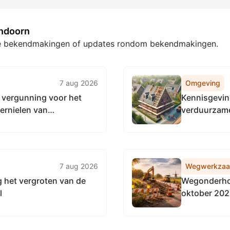
endoorn
ste bekendmakingen of updates rondom bekendmakingen.
7 aug 2026
Omgeving
 vergunning voor het
Kennisgevin
ernielen van
verduurzame
e locatie Keizerserf 32 en
Nijverdal
7 aug 2026
Wegwerkza
 het vergroten van de
Wegonderhou
l
oktober 20