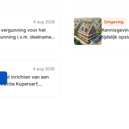
4 aug 2026
Omgeving
 vergunning voor het
Kennisgeving
rgunning i.v.m. deelname
tijdelijk op
ie Molenweg 24, 7448RE
Klaproos te 
4 aug 2026
 het inrichten van een
n
structie Kuperserf,