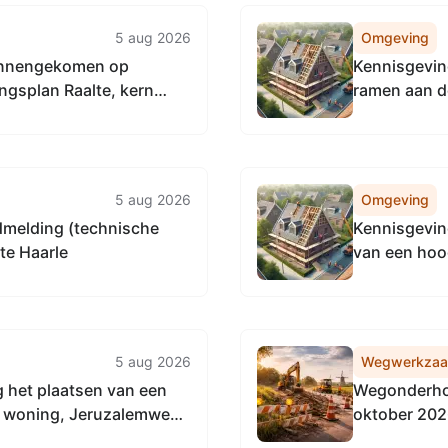
5 aug 2026
Omgeving
binnengekomen op
Kennisgevin
ngsplan Raalte, kern
ramen aan de
5 aug 2026
Omgeving
dmelding (technische
Kennisgeving
te Haarle
van een hoog
5 aug 2026
Wegwerkza
 het plaatsen van een
Wegonderhou
e woning, Jeruzalemweg
oktober 20