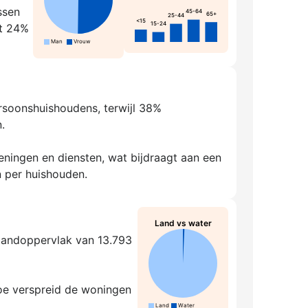
ssen
45-64
65+
25-44
<15
15-24
rt 24%
Man
Vrouw
ersoonshuishoudens, terwijl 38%
.
ningen en diensten, wat bijdraagt aan een
 per huishouden.
Land vs water
 landoppervlak van 13.793
hoe verspreid de woningen
Land
Water