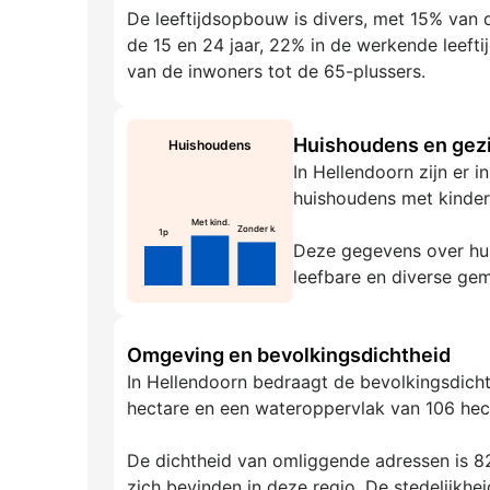
De leeftijdsopbouw is divers, met 15% van d
de 15 en 24 jaar, 22% in de werkende leeft
van de inwoners tot de 65-plussers.
Huishoudens en gezi
Huishoudens
In Hellendoorn zijn er 
huishoudens met kinder
Met kind.
Zonder k.
1p
Deze gegevens over hui
leefbare en diverse ge
Omgeving en bevolkingsdichtheid
In Hellendoorn bedraagt de bevolkingsdicht
hectare en een wateroppervlak van 106 hect
De dichtheid van omliggende adressen is 82
zich bevinden in deze regio. De stedelijkhei