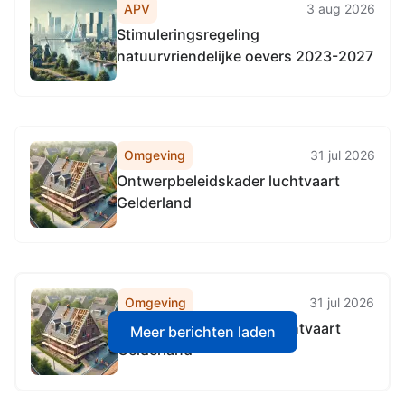
APV
3 aug 2026
Stimuleringsregeling
natuurvriendelijke oevers 2023-2027
Omgeving
31 jul 2026
Ontwerpbeleidskader luchtvaart
Gelderland
Omgeving
31 jul 2026
Ontwerpbeleidskader luchtvaart
Meer berichten laden
Gelderland