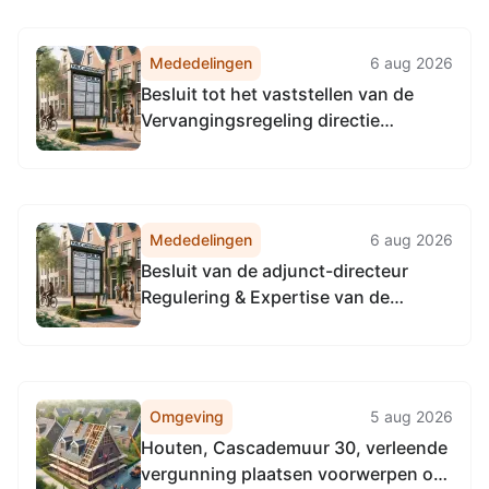
Vervangingsregeling algemeen
directeur Omgevingsdienst
Mededelingen
6 aug 2026
Noordzeekanaalgebied
Besluit tot het vaststellen van de
Vervangingsregeling directie
Toezicht en Handhaving
Omgevingsdienst
Noordzeekanaalgebied
Mededelingen
6 aug 2026
Besluit van de adjunct-directeur
Regulering & Expertise van de
Omgevingsdienst
Noordzeekanaalgebied van 22 april
2026, tot het vaststellen van de
Vervangingsregeling directie
Omgeving
5 aug 2026
Regulering & Expertise
Houten, Cascademuur 30, verleende
Omgevingsdienst
vergunning plaatsen voorwerpen op
Noordzeekanaalgebied