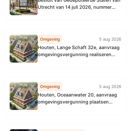
Besluit van Gedeputeerde Staten van
Utrecht van 14 juli 2026, nummer
UTSP-522568655-39251, tot
wijziging van het Natuurbeheerplan
2026 provincie Utrecht
Omgeving
5 aug 2026
Houten, Lange Schaft 32e, aanvraag
omgevingsvergunning realiseren
massagesalon
Omgeving
5 aug 2026
Houten, Oceaanwater 20, aanvraag
omgevingsvergunning plaatsen
lamellenpergola