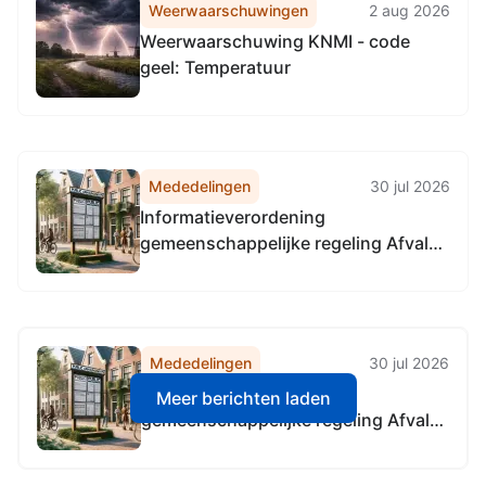
Weerwaarschuwingen
2 aug 2026
Weerwaarschuwing KNMI - code
geel: Temperatuur
Mededelingen
30 jul 2026
Informatieverordening
gemeenschappelijke regeling Afval
Verwijdering Utrecht 2021
Mededelingen
30 jul 2026
Informatieverordening
Meer berichten laden
gemeenschappelijke regeling Afval
Verwijdering Utrecht 2021