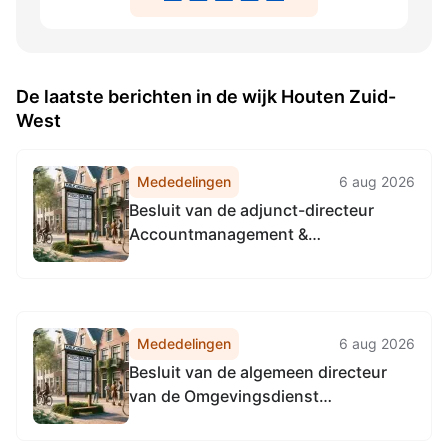
De laatste berichten in de wijk Houten Zuid-
West
Mededelingen
6 aug 2026
Besluit van de adjunct-directeur
Accountmanagement &
Bedrijfsvoering van de
Omgevingsdienst
Noordzeekanaalgebied van 22 april
2026, tot het vaststellen van de
Mededelingen
6 aug 2026
Vervangingsregeling directie
Besluit van de algemeen directeur
Accountmanagement &
van de Omgevingsdienst
Bedrijfsvoering Omgevingsdienst...
Noordzeekanaalgebied van 22 april
2026, tot het vaststellen van de