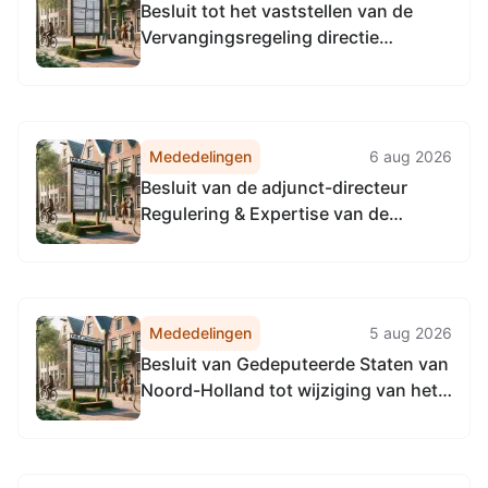
Besluit tot het vaststellen van de
Vervangingsregeling directie
Toezicht en Handhaving
Omgevingsdienst
Noordzeekanaalgebied
Mededelingen
6 aug 2026
Besluit van de adjunct-directeur
Regulering & Expertise van de
Omgevingsdienst
Noordzeekanaalgebied van 22 april
2026, tot het vaststellen van de
Vervangingsregeling directie
Mededelingen
5 aug 2026
Regulering & Expertise
Besluit van Gedeputeerde Staten van
Omgevingsdienst
Noord-Holland tot wijziging van het
Noordzeekanaalgebied
Verkeersbesluit nr. 11674 (PB 18 juli
2025) tot het samenvoegen van de
passantenplaatsen op de vaarwegen