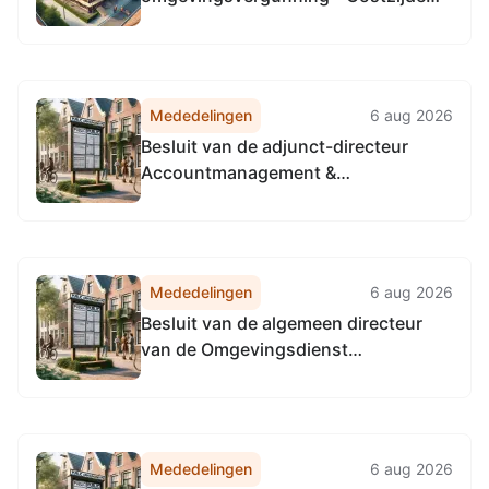
177, 1502 BD Zaandam - het
realiseren van een PostNL pakket- en
brievenautomaat
Mededelingen
6 aug 2026
Besluit van de adjunct-directeur
Accountmanagement &
Bedrijfsvoering van de
Omgevingsdienst
Noordzeekanaalgebied van 22 april
2026, tot het vaststellen van de
Mededelingen
6 aug 2026
Vervangingsregeling directie
Besluit van de algemeen directeur
Accountmanagement &
van de Omgevingsdienst
Bedrijfsvoering Omgevingsdienst...
Noordzeekanaalgebied van 22 april
2026, tot het vaststellen van de
Vervangingsregeling algemeen
directeur Omgevingsdienst
Mededelingen
6 aug 2026
Noordzeekanaalgebied