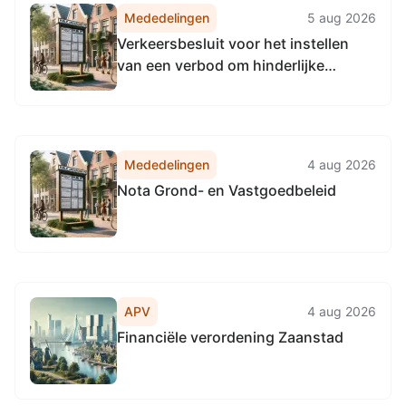
in beheer bij de provincie Noord-
Mededelingen
5 aug 2026
Holland en het uniformeren van de...
Verkeersbesluit voor het instellen
van een verbod om hinderlijke
waterbeweging te veroorzaken op
het Kanaal Omval-Kolhorn tussen hm
5,1 en hm 11,2
Mededelingen
4 aug 2026
Nota Grond- en Vastgoedbeleid
APV
4 aug 2026
Financiële verordening Zaanstad