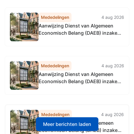
Mededelingen
4 aug 2026
Aanwijzing Dienst van Algemeen
Economisch Belang (DAEB) inzake
het Project Volkshuisvestingsfonds
inponden VHF3
Mededelingen
4 aug 2026
Aanwijzing Dienst van Algemeen
Economisch Belang (DAEB) inzake
het Project Volkshuisvestingsfonds
inponden VHF1
Mededelingen
4 aug 2026
Aanwijzing Dienst van Algemeen
Meer berichten laden
Economisch Belang (DAEB) inzake