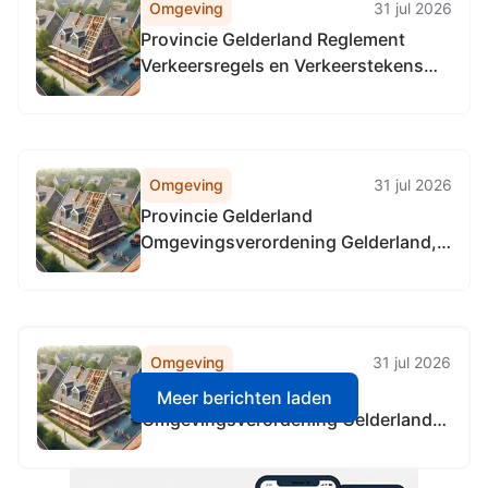
Omgeving
31 jul 2026
Provincie Gelderland Reglement
Verkeersregels en Verkeerstekens
1990 (RVV 1990), locatie alle
provinciale wegen in Gelderland, in
alle gemeenten in Gelderland
Omgeving
31 jul 2026
Provincie Gelderland
Omgevingsverordening Gelderland,
locatie alle provinciale wegen
Omgeving
31 jul 2026
Provincie Gelderland
Meer berichten laden
Omgevingsverordening Gelderland,
locatie alle provinciale wegen