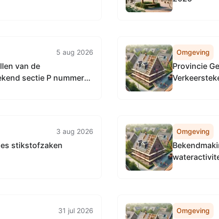
5 aug 2026
Omgeving
llen van de
Provincie G
ekend sectie P nummer
Verkeersteke
wegen in de 
3 aug 2026
Omgeving
es stikstofzaken
Bekendmaki
wateractivit
31 jul 2026
Omgeving