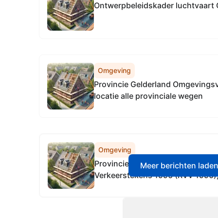
Ontwerpbeleidskader luchtvaart 
Omgeving
Provincie Gelderland Omgevingsv
locatie alle provinciale wegen
Omgeving
Provincie Gelderland Reglement 
Meer berichten lade
Verkeerstekens 1990 (RVV 1990), l
wegen