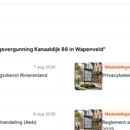
svergunning Kanaaldijk 86 in Wapenveld"
7 aug 2026
Mededelinge
sdienst Rivierenland
Privacybele
6 aug 2026
Mededelinge
ehandeling (Awb)
Reglement a
2025