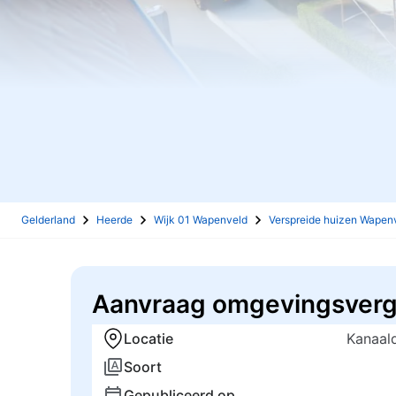
Gelderland
Heerde
Wijk 01 Wapenveld
Verspreide huizen Wapen
Aanvraag omgevingsvergu
Locatie
Kanaal
Soort
Gepubliceerd op