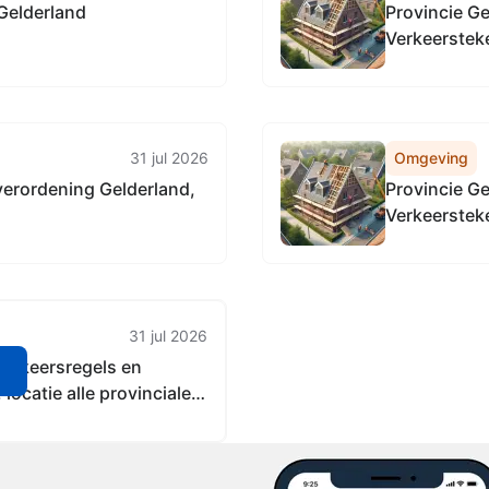
Gelderland
Provincie G
Verkeersteke
wegen in Gel
31 jul 2026
Omgeving
erordening Gelderland,
Provincie G
Verkeersteke
wegen
31 jul 2026
Verkeersregels en
n
ocatie alle provinciale