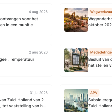
4 aug 2026
Wegwerkza
ontvangen voor het
Wegonderhou
n in een munitie-
oktober 20
traat 3 te 's-
2 aug 2026
Mededelinge
geel: Temperatuur
Besluit van
het stellen 
scheepvaart 
beheergebie
31 jul 2026
APV
van Zuid-Holland van 2
Subsidiereg
tot vaststelling van het
Zuid-Hollan
de Subsidieregeling