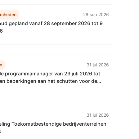
amheden
28 sep 2026
d gepland vanaf 28 september 2026 tot 9
26
n
31 jul 2026
 de programmamanager van 29 juli 2026 tot
van beperkingen aan het schutten voor de
voor drie sluizen gelegen in het
d van het Hoogheemraadschap van Delfland.
31 jul 2026
eling Toekomstbestendige bedrijventerreinen
d