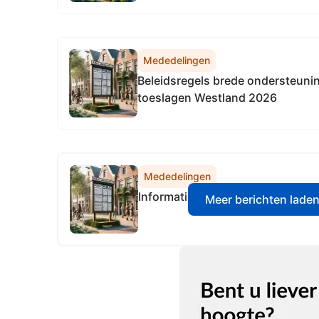
Toekomstbestendige bedrijventer
(Besluit subsidieplafond 2026...
Mededelingen
Beleidsregels brede ondersteunin
toeslagen Westland 2026
Mededelingen
Informatiebeveiligingsbeleid 202
Meer berichten lade