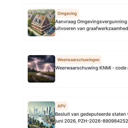
Omgeving
Aanvraag Omgevingsvergunning 
uitvoeren van graafwerkzaamhede
veiligheidszone (leidingen), Watts
Gravenzande
Weerwaarschuwingen
Weerwaarschuwing KNMI - code 
APV
Besluit van gedeputeerde staten 
juni 2026, PZH-2026-890984252, 
subsidieplafond voor 2026 voor 