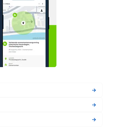
→
→
→