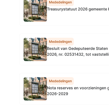
Mededelingen
Treasurystatuut 2026 gemeente
Mededelingen
Besluit van Gedeputeerde Staten 
2026, nr. 02531432, tot vaststell
gemeenschappelijk financieel to
Fryslân 2026
Mededelingen
Nota reserves en voorzieningen
2026-2029