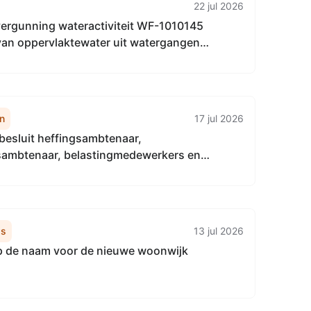
22 jul 2026
rgunning wateractiviteit WF-1010145
van oppervlaktewater uit watergangen
 sportpark De Wissel (De Wissel 2a) te Mildam
 Udiros (Master van Dijkpaad 4) te
e
n
17 jul 2026
besluit heffingsambtenaar,
sambtenaar, belastingmedewerkers en
urwaarder
ws
13 jul 2026
 de naam voor de nieuwe woonwijk