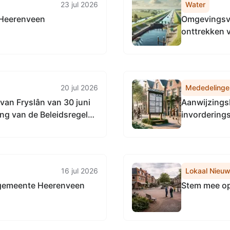
23 jul 2026
Water
 Heerenveen
Omgevingsve
onttrekken 
gelegen aan
en sportpark
Nieuwehorn
20 jul 2026
Mededelinge
van Fryslân van 30 juni
Aanwijzings
ing van de Beleidsregel
invordering
ezichtkader gemeenten
belastingde
16 jul 2026
Lokaal Nieu
 gemeente Heerenveen
Stem mee op