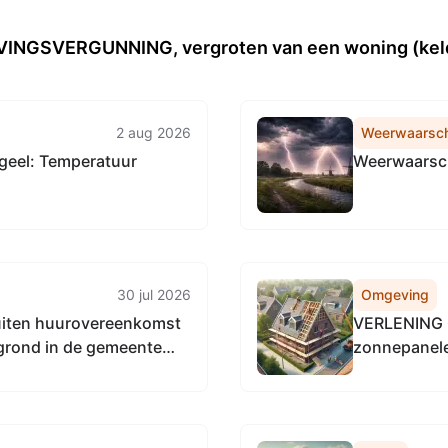
NGSVERGUNNING, vergroten van een woning (keld
2 aug 2026
Weerwaarsc
geel: Temperatuur
Weerwaarsch
30 jul 2026
Omgeving
uiten huurovereenkomst
VERLENING 
 grond in de gemeente
zonnepanelen op het per
ie van een sociale
8454 KV Mi
le Voedseltuinen