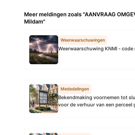
Meer meldingen zoals "AANVRAAG OMGEVI
Mildam"
Weerwaarschuwingen
Weerwaarschuwing KNMI - code 
Mededelingen
Bekendmaking voornemen tot sl
voor de verhuur van een perceel
Weststellingwerf voor de realisat
voedseltuin door Stichting Socia
Weststellingwerf