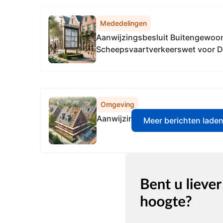
Mededelingen
Aanwijzingsbesluit Buitengewo
Scheepsvaartverkeerswet voor Do
optioneel voor Domein I)
Omgeving
Aanwijzingsbesluit toezichthou
Meer berichten lade