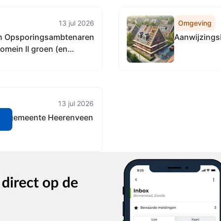
13 jul 2026
Omgeving
on Opsporingsambtenaren
Aanwijzings
mein II groen (en
13 jul 2026
der gemeente Heerenveen
n