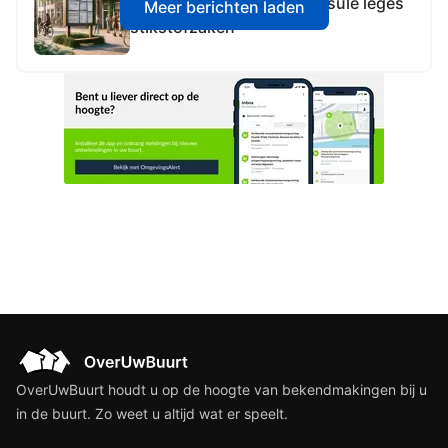
Toepassen hardheidsclausule leges
Meer berichten laden
stikstofzaken
OverUwBuurt houdt u op de hoogte van bekendmakingen bij u
in de buurt. Zo weet u altijd wat er speelt.