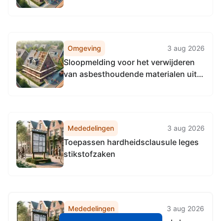
1990 (RVV 1990), locatie provinciale
wegen in de gehele provincie
Gelderland.
Omgeving
3 aug 2026
Sloopmelding voor het verwijderen
van asbesthoudende materialen uit
het hoofdgebouw en het renoveren
van het hoofdgebouw aan Hezeweg
40, 8166AP Emst (1436441)
Mededelingen
3 aug 2026
Toepassen hardheidsclausule leges
stikstofzaken
Mededelingen
3 aug 2026