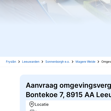
Fryslân
Leeuwarden
Sonnenborgh e.o.
Magere Weide
Omgev
Aanvraag omgevingsvergu
Bontekoe 7, 8915 AA Le
Locatie