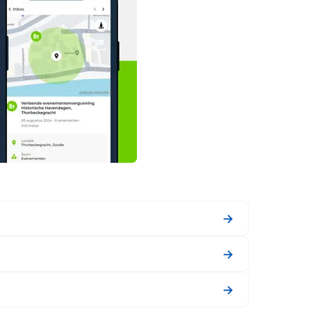
→
→
→