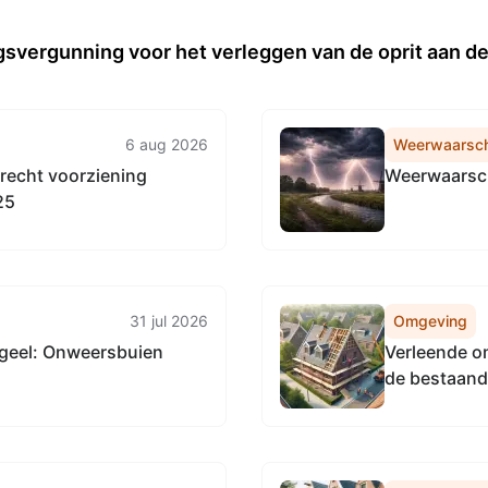
svergunning voor het verleggen van de oprit aan d
6 aug 2026
Weerwaarsc
 recht voorziening
Weerwaarsch
25
31 jul 2026
Omgeving
geel: Onweersbuien
Verleende o
de bestaande
in Leeuwar