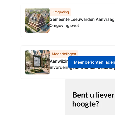
Omgeving
Gemeente Leeuwarden Aanvraag
Omgevingswet
Mededelingen
Aanwijzingsbesluit heffingsambt
Meer berichten lade
invorderingsambtenaar, belasti
belastingdeurwaarder