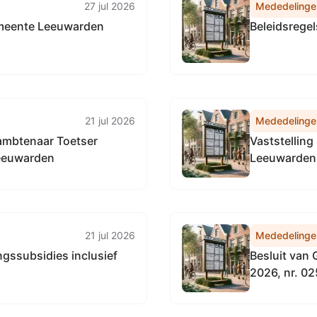
27 jul 2026
Mededelinge
meente Leeuwarden
Beleidsrege
21 jul 2026
Mededelinge
ambtenaar Toetser
Vaststellin
eeuwarden
Leeuwarden
21 jul 2026
Mededelinge
gssubsidies inclusief
Besluit van 
2026, nr. 02
gemeenschap
Fryslân 202