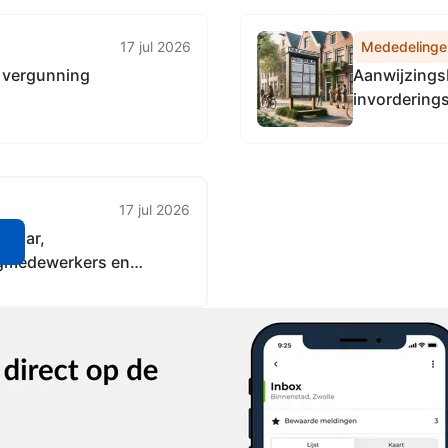
17 jul 2026
Mededelinge
 vergunning
Aanwijzings
invordering
belastingde
17 jul 2026
enaar,
n
ngmedewerkers en