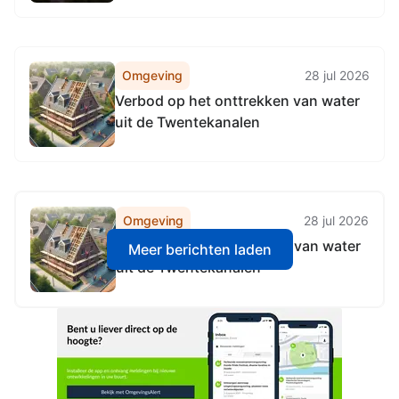
Omgeving
28 jul 2026
Verbod op het onttrekken van water
uit de Twentekanalen
Omgeving
28 jul 2026
Verbod op het onttrekken van water
Meer berichten laden
uit de Twentekanalen