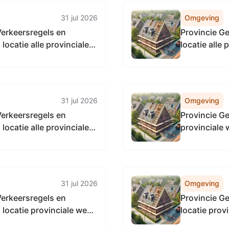
31 jul 2026
Omgeving
Verkeersregels en
Provincie G
ocatie alle provinciale
locatie alle
eenten in Gelderland
31 jul 2026
Omgeving
Verkeersregels en
Provincie Ge
ocatie alle provinciale
provinciale
31 jul 2026
Omgeving
Verkeersregels en
Provincie G
locatie provinciale weg
locatie prov
nd,
7.2 - 7.6 in N