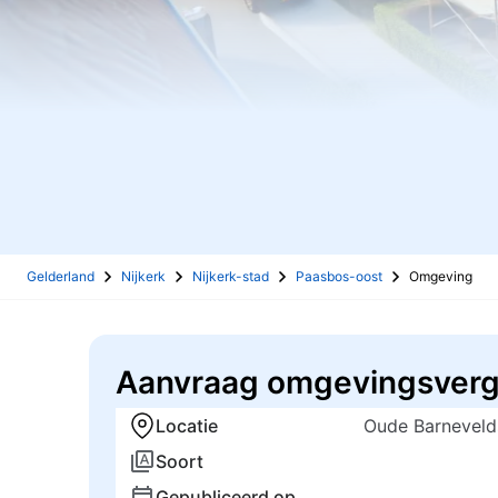
Gelderland
Nijkerk
Nijkerk-stad
Paasbos-oost
Omgeving
Aanvraag omgevingsver
Locatie
Oude Barneveld
Soort
Gepubliceerd op