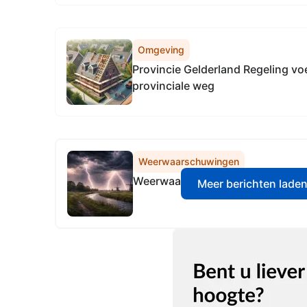
Omgeving
Provincie Gelderland Regeling voe
provinciale weg
Weerwaarschuwingen
Weerwaarschuwing KNMI - code 
Meer berichten lade