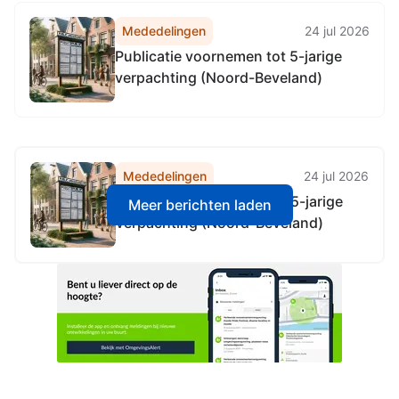
Zeeland
Mededelingen
24 jul 2026
Publicatie voornemen tot 5-jarige
verpachting (Noord-Beveland)
Mededelingen
24 jul 2026
Publicatie voornemen tot 5-jarige
Meer berichten laden
verpachting (Noord-Beveland)