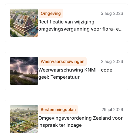
Omgeving
5 aug 2026
Rectificatie van wijziging
omgevingsvergunning voor flora- en
fauna-activiteit aan Wageningen
University & Research voor
wetenschappelijk onderzoek naar
wilde flora en fauna in geheel
Weerwaarschuwingen
2 aug 2026
Zeeland
Weerwaarschuwing KNMI - code
geel: Temperatuur
Bestemmingsplan
29 jul 2026
Omgevingsverordening Zeeland voor
inspraak ter inzage