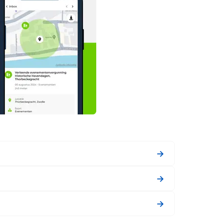
→
→
→