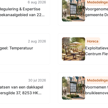
6 aug 2026
Mededelinge
Regulering & Expertise
Voorgenomen
eekanaalgebied van 22
gemeente D
an de Vervangingsregeling
Omgevingsdienst
2 aug 2026
Horeca
geel: Temperatuur
Exploitatiev
Centrum Fle
30 jul 2026
Mededelinge
aatsen van een dakkapel
Voornemen t
ersgilde 37, 8253 HK
bruikleenov