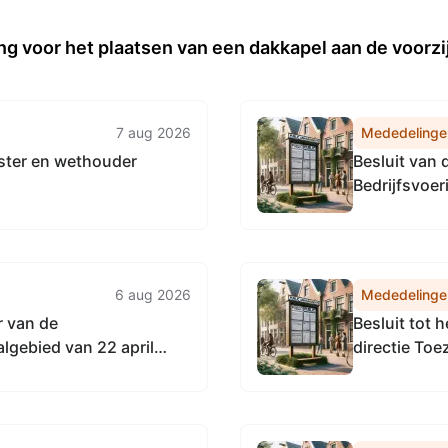
g voor het plaatsen van een dakkapel aan de voorzi
7 aug 2026
Mededelinge
ster en wethouder
Besluit van
Bedrijfsvoe
Noordzeekan
vaststellen 
Accountmana
Omgevingsdi
6 aug 2026
Mededelinge
r van de
Besluit tot 
gebied van 22 april
directie To
 Vervangingsregeling
Noordzeeka
enst