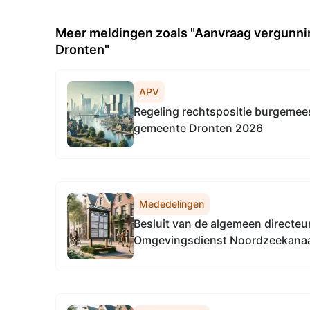
Meer meldingen zoals "Aanvraag vergunnin
Dronten"
APV
Regeling rechtspositie burgemee
gemeente Dronten 2026
Mededelingen
Besluit van de algemeen directeu
Omgevingsdienst Noordzeekanaal
2026, tot het vaststellen van de
algemeen directeur Omgevingsdi
Noordzeekanaalgebied