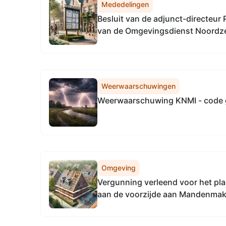
Mededelingen
Besluit van de adjunct-directeur 
van de Omgevingsdienst Noordz
april 2026, tot het vaststellen v
directie Regulering & Expertise 
Noordzeekanaalgebied
Weerwaarschuwingen
Weerwaarschuwing KNMI - code 
Omgeving
Vergunning verleend voor het pl
aan de voorzijde aan Mandenmak
Dronten