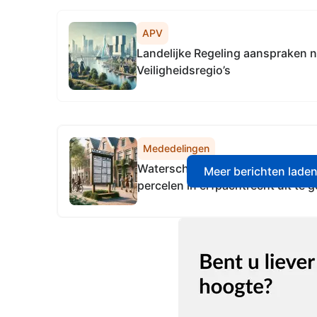
APV
Landelijke Regeling aanspraken 
Veiligheidsregio’s
Mededelingen
Waterschap Zuiderzeeland is v
Meer berichten lade
percelen in erfpachtrecht uit te 
veertig jaren aan de gemeente Al