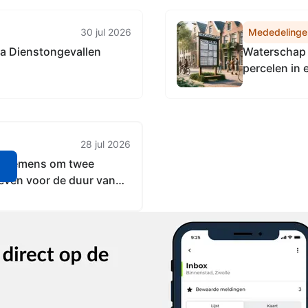
30 jul 2026
Mededelinge
na Dienstongevallen
Waterschap 
percelen in 
veertig jar
28 jul 2026
oornemens om twee
n
geven voor de duur van
mere: