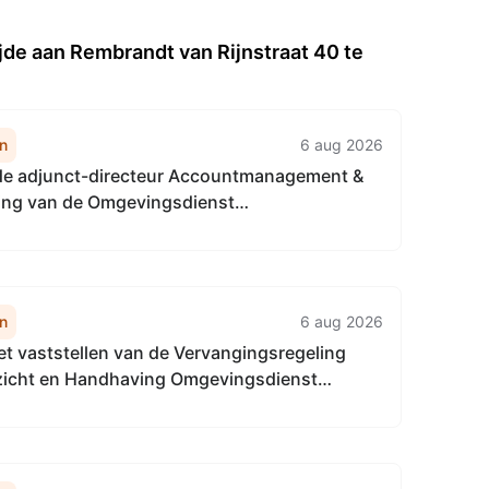
jde aan Rembrandt van Rijnstraat 40 te
n
6 aug 2026
 de adjunct-directeur Accountmanagement &
ring van de Omgevingsdienst
aalgebied van 22 april 2026, tot het
van de Vervangingsregeling directie
gement & Bedrijfsvoering
enst...
n
6 aug 2026
het vaststellen van de Vervangingsregeling
ezicht en Handhaving Omgevingsdienst
naalgebied