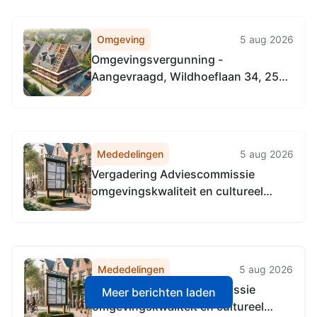
Omgeving
5 aug 2026
Omgevingsvergunning -
Aangevraagd, Wildhoeflaan 34, 2566
RW 's-Gravenhage
Mededelingen
5 aug 2026
Vergadering Adviescommissie
omgevingskwaliteit en cultureel
erfgoed Den Haag
Mededelingen
5 aug 2026
Vergadering Adviescommissie
Meer berichten laden
omgevingskwaliteit en cultureel