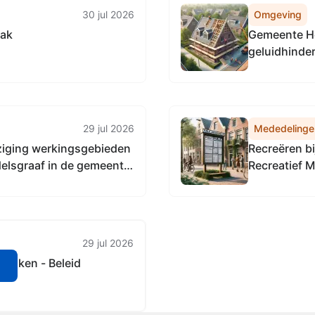
30 jul 2026
Omgeving
vak
Gemeente He
geluidhind
heerlen
29 jul 2026
Mededelinge
ziging werkingsgebieden
Recreëren bi
delsgraaf in de gemeente
Recreatief 
29 jul 2026
dijken - Beleid
n