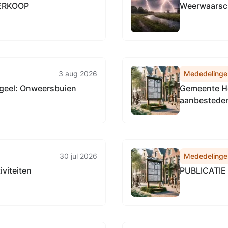
ERKOOP
Weerwaarsch
3 aug 2026
Mededelinge
geel: Onweersbuien
Gemeente He
aanbestede
30 jul 2026
Mededelinge
viteiten
PUBLICATI