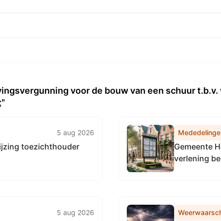
ingsvergunning voor de bouw van een schuur t.b.v
;"
5 aug 2026
Mededelinge
ijzing toezichthouder
Gemeente He
verlening b
5 aug 2026
Weerwaarsc