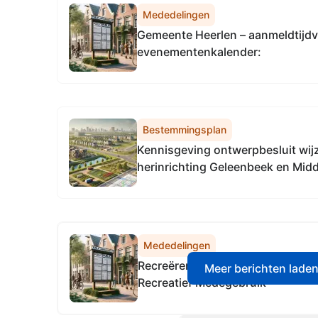
Mededelingen
Gemeente Heerlen – aanmeldtijd
evenementenkalender:
Bestemmingsplan
Kennisgeving ontwerpbesluit wij
herinrichting Geleenbeek en Mid
Echt-Susteren
Mededelingen
Recreëren bij Limburgse beken en 
Meer berichten lade
Recreatief Medegebruik