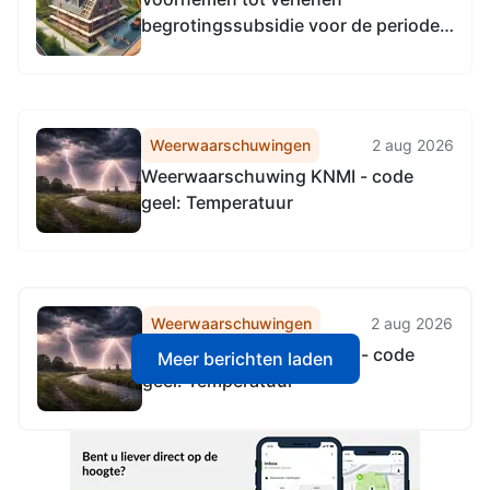
begrotingssubsidie voor de periode
2027 tot en met 2030 aan Stichting
The Hague Street Art
Weerwaarschuwingen
2 aug 2026
Weerwaarschuwing KNMI - code
geel: Temperatuur
Weerwaarschuwingen
2 aug 2026
Weerwaarschuwing KNMI - code
Meer berichten laden
geel: Temperatuur