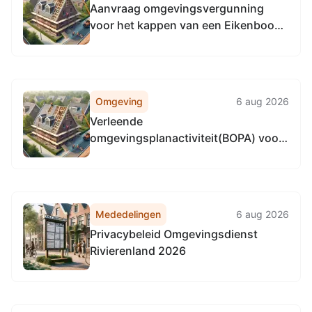
Aanvraag omgevingsvergunning
voor het kappen van een Eikenboom
aan Ravenstraat 17, 8161RT Epe
(1438122)
Omgeving
6 aug 2026
Verleende
omgevingsplanactiviteit(BOPA) voor
het verbouwen van een bijgebouw
op het perceel Oude Oenerweg 14,
8161PL Epe (1434831)
Mededelingen
6 aug 2026
Privacybeleid Omgevingsdienst
Rivierenland 2026