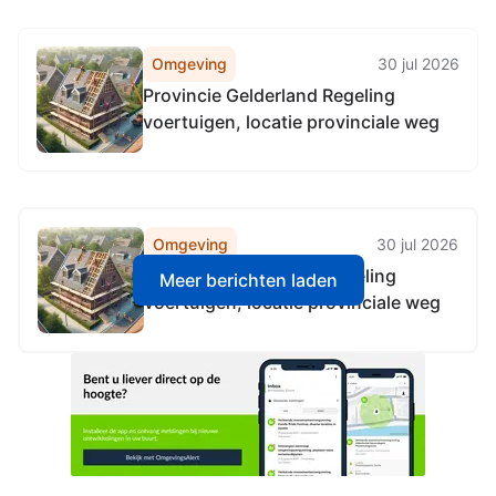
gelderland,
Omgeving
30 jul 2026
Provincie Gelderland Regeling
voertuigen, locatie provinciale weg
Omgeving
30 jul 2026
Provincie Gelderland Regeling
Meer berichten laden
voertuigen, locatie provinciale weg