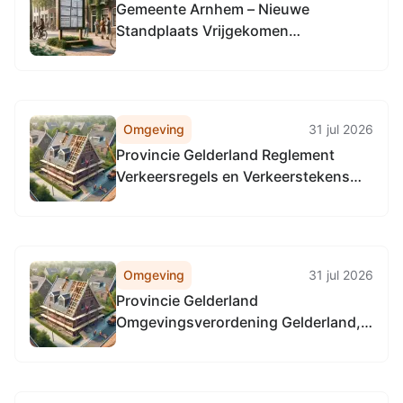
Gemeente Arnhem – Nieuwe
Standplaats Vrijgekomen
Schuytgraaf
Omgeving
31 jul 2026
Provincie Gelderland Reglement
Verkeersregels en Verkeerstekens
1990 (RVV 1990), locatie alle
provinciale wegen in Gelderland, in
alle gemeenten in Gelderland
Omgeving
31 jul 2026
Provincie Gelderland
Omgevingsverordening Gelderland,
locatie alle provinciale wegen