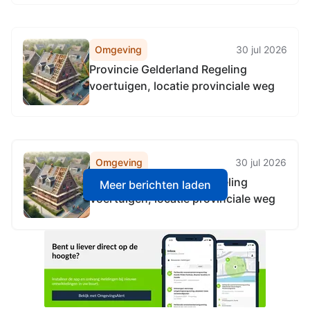
weg alle provinciale wegen in
gelderland,
Omgeving
30 jul 2026
Provincie Gelderland Regeling
voertuigen, locatie provinciale weg
Omgeving
30 jul 2026
Provincie Gelderland Regeling
Meer berichten laden
voertuigen, locatie provinciale weg