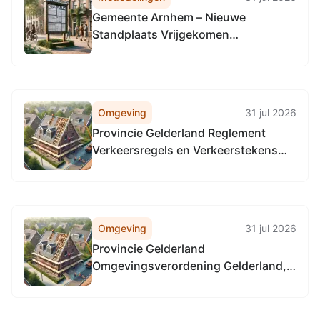
Gemeente Arnhem – Nieuwe
Standplaats Vrijgekomen
Schuytgraaf
Omgeving
31 jul 2026
Provincie Gelderland Reglement
Verkeersregels en Verkeerstekens
1990 (RVV 1990), locatie alle
provinciale wegen in Gelderland, in
alle gemeenten in Gelderland
Omgeving
31 jul 2026
Provincie Gelderland
Omgevingsverordening Gelderland,
locatie alle provinciale wegen