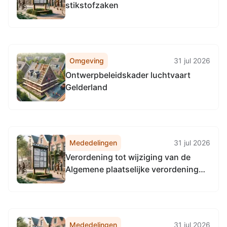
stikstofzaken
Omgeving
31 jul 2026
Ontwerpbeleidskader luchtvaart
Gelderland
Mededelingen
31 jul 2026
Verordening tot wijziging van de
Algemene plaatselijke verordening
voor Arnhem in verband met het
invoeren van een vergunningplicht
voor de exploitatie van campings en
vakantieparken
Mededelingen
31 jul 2026