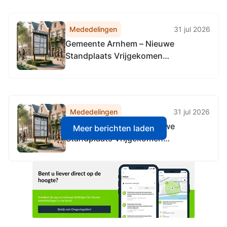
voor de exploitatie van campings en
vakantieparken
Mededelingen
31 jul 2026
Gemeente Arnhem – Nieuwe
Standplaats Vrijgekomen
Schuytgraaf
Mededelingen
31 jul 2026
Gemeente Arnhem – Nieuwe
Meer berichten laden
Standplaats Vrijgekomen
Schuytgraaf