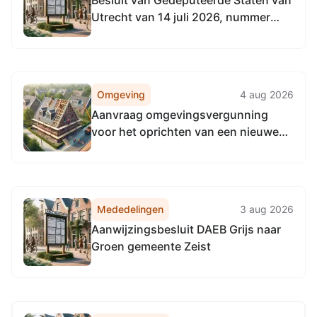
Besluit van Gedeputeerde Staten van
Utrecht van 14 juli 2026, nummer
UTSP-522568655-39251, tot
wijziging van het Natuurbeheerplan
2026 provincie Utrecht
Omgeving
4 aug 2026
Aanvraag omgevingsvergunning
voor het oprichten van een nieuwe
woning aan Zweerslaan 7, 3723HN
Bilthoven
Mededelingen
3 aug 2026
Aanwijzingsbesluit DAEB Grijs naar
Groen gemeente Zeist