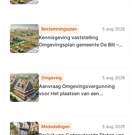
Voorveldse Polder
Bestemmingsplan
5 aug 2026
Kennisgeving vaststelling
Omgevingsplan gemeente De Bilt –
Nieuwe Weteringseweg 139 en
Voorveldse Polder
Omgeving
5 aug 2026
Aanvraag Omgevingsvergunning
voor Het plaatsen van een
toegangspoort met een aangesloten
hekwerk, aan Bilderdijklaan 7,
3723DA Bilthoven
Mededelingen
5 aug 2026