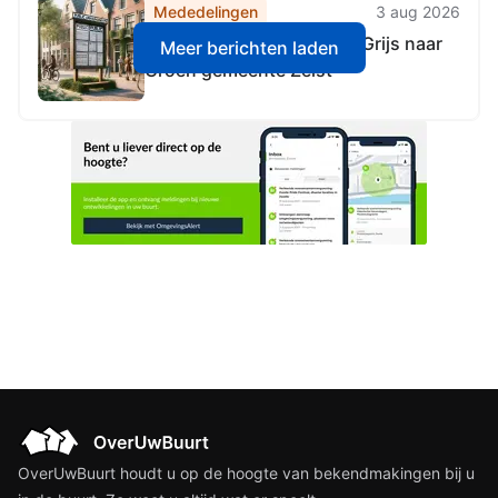
Mededelingen
3 aug 2026
Aanwijzingsbesluit DAEB Grijs naar
Meer berichten laden
Groen gemeente Zeist
OverUwBuurt houdt u op de hoogte van bekendmakingen bij u