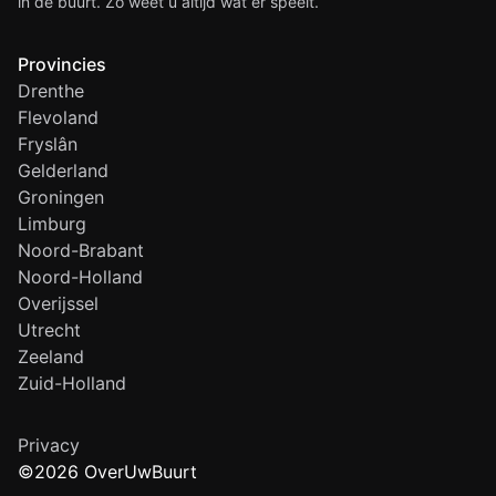
in de buurt. Zo weet u altijd wat er speelt.
Provincies
Drenthe
Flevoland
Fryslân
Gelderland
Groningen
Limburg
Noord-Brabant
Noord-Holland
Overijssel
Utrecht
Zeeland
Zuid-Holland
Privacy
©2026 OverUwBuurt