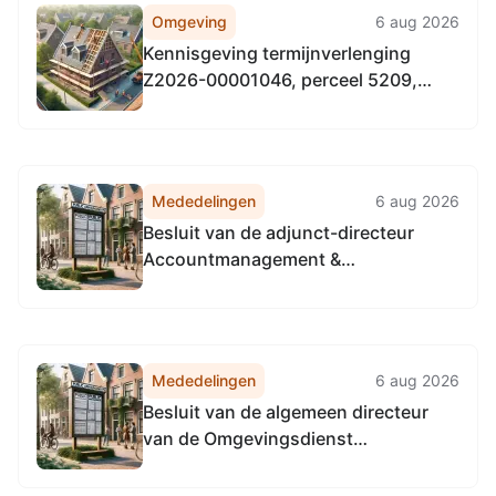
Omgeving
6 aug 2026
Kennisgeving termijnverlenging
Z2026-00001046, perceel 5209,
sectie E (achter Lassuslaan 52) te
Bilthoven
Mededelingen
6 aug 2026
Besluit van de adjunct-directeur
Accountmanagement &
Bedrijfsvoering van de
Omgevingsdienst
Noordzeekanaalgebied van 22 april
2026, tot het vaststellen van de
Mededelingen
6 aug 2026
Vervangingsregeling directie
Besluit van de algemeen directeur
Accountmanagement &
van de Omgevingsdienst
Bedrijfsvoering Omgevingsdienst...
Noordzeekanaalgebied van 22 april
2026, tot het vaststellen van de