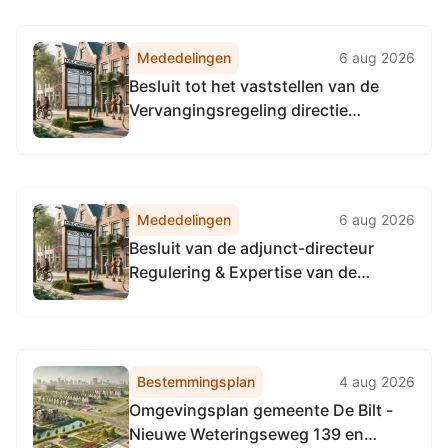
Vervangingsregeling algemeen
directeur Omgevingsdienst
Mededelingen
6 aug 2026
Noordzeekanaalgebied
Besluit tot het vaststellen van de
Vervangingsregeling directie
Toezicht en Handhaving
Omgevingsdienst
Noordzeekanaalgebied
Mededelingen
6 aug 2026
Besluit van de adjunct-directeur
Regulering & Expertise van de
Omgevingsdienst
Noordzeekanaalgebied van 22 april
2026, tot het vaststellen van de
Vervangingsregeling directie
Bestemmingsplan
4 aug 2026
Regulering & Expertise
Omgevingsplan gemeente De Bilt -
Omgevingsdienst
Nieuwe Weteringseweg 139 en
Noordzeekanaalgebied