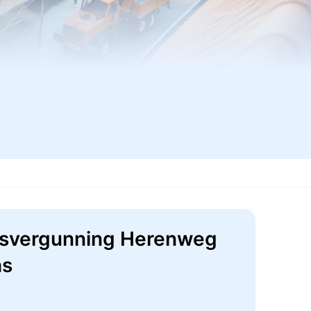
gsvergunning Herenweg
as