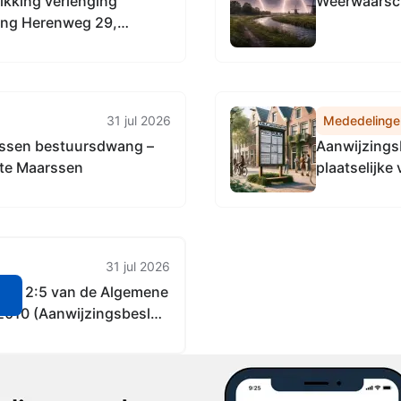
ikking verlenging
Weerwaarsch
ing Herenweg 29,
 van een bedrijfswoning
31 jul 2026
Mededelinge
assen bestuursdwang –
Aanwijzingsb
te Maarssen
plaatselijke
tijdelijk ca
31 jul 2026
ikel 2:5 van de Algemene
n
 2010 (Aanwijzingsbesluit
s 2026)