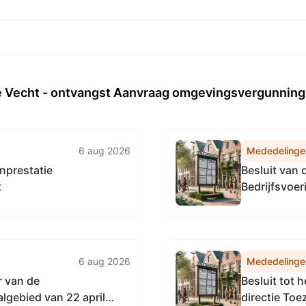
e Vecht - ontvangst Aanvraag omgevingsvergunnin
6 aug 2026
Mededelinge
nprestatie
Besluit van
t
Bedrijfsvoe
Noordzeekan
vaststellen 
Accountmana
Omgevingsdi
6 aug 2026
Mededelinge
r van de
Besluit tot 
gebied van 22 april
directie To