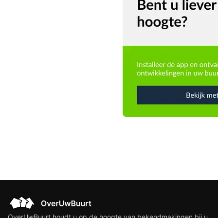
OverUwBuurt houdt u op de hoogte van bekendmakingen bij u