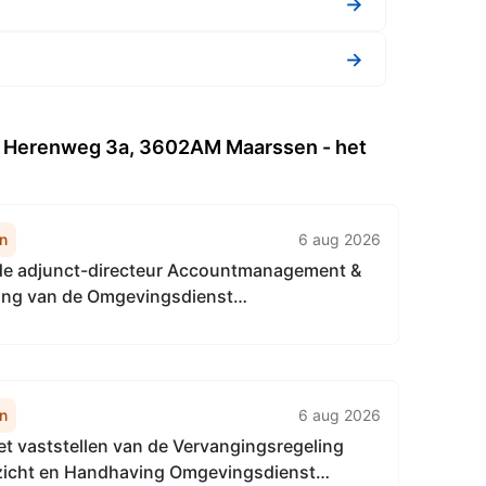
→
→
g Herenweg 3a, 3602AM Maarssen - het
n
6 aug 2026
 de adjunct-directeur Accountmanagement &
ring van de Omgevingsdienst
aalgebied van 22 april 2026, tot het
van de Vervangingsregeling directie
gement & Bedrijfsvoering
enst...
n
6 aug 2026
het vaststellen van de Vervangingsregeling
ezicht en Handhaving Omgevingsdienst