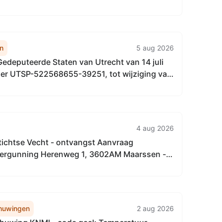
naalgebied
n
5 aug 2026
Gedeputeerde Staten van Utrecht van 14 juli
r UTSP-522568655-39251, tot wijziging van
eheerplan 2026 provincie Utrecht
4 aug 2026
ichtse Vecht - ontvangst Aanvraag
ergunning Herenweg 1, 3602AM Maarssen -
van 2 bomen en herplanten van 2 nieuwe
huwingen
2 aug 2026