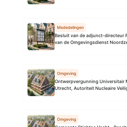
2026, tot het vaststellen van de
algemeen directeur Omgevingsdi
Noordzeekanaalgebied
Mededelingen
Besluit van de adjunct-directeur 
van de Omgevingsdienst Noordz
april 2026, tot het vaststellen v
directie Regulering & Expertise 
Noordzeekanaalgebied
Omgeving
Ontwerpvergunning Universitair
Utrecht, Autoriteit Nucleaire Veil
Stralingsbescherming
Omgeving