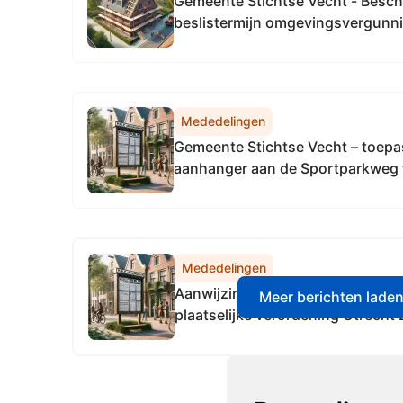
Gemeente Stichtse Vecht - Besch
beslistermijn omgevingsvergunn
3602AM Maarssen - het omzetten
naar een reguliere woonfunctie
Mededelingen
Gemeente Stichtse Vecht – toep
aanhanger aan de Sportparkweg 
Mededelingen
Aanwijzingsbesluit krachtens art
Meer berichten lade
plaatselijke verordening Utrecht
tijdelijk cameratoezicht augustu