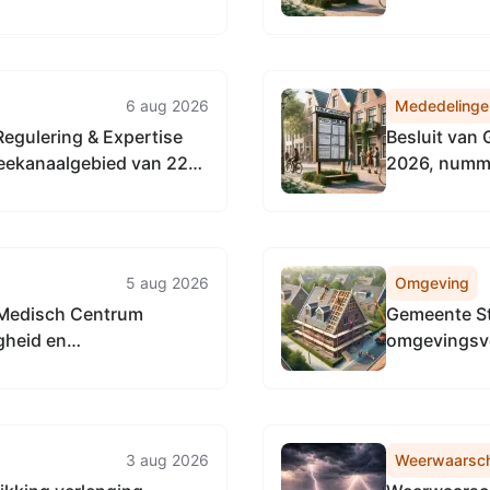
 Vervangingsregeling
Noordzeeka
enst
6 aug 2026
Mededelinge
Regulering & Expertise
Besluit van 
eekanaalgebied van 22
2026, numme
an de Vervangingsregeling
het Natuurb
Omgevingsdienst
5 aug 2026
Omgeving
 Medisch Centrum
Gemeente St
igheid en
omgevingsv
het kappen 
bomen
3 aug 2026
Weerwaarsc