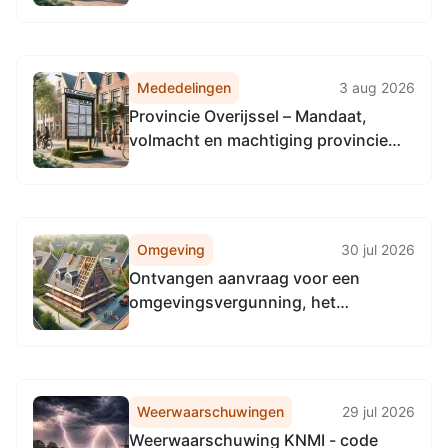
(BRP)
Mededelingen
3 aug 2026
Provincie Overijssel – Mandaat,
volmacht en machtiging provincie
Utrecht inzake aanbesteding
communicatiepartner
fietsstimuleringsapp
Omgeving
30 jul 2026
Ontvangen aanvraag voor een
omgevingsvergunning, het
verhuizen van het bedrijf, Danzigweg
3 7418EN Deventer
Weerwaarschuwingen
29 jul 2026
Weerwaarschuwing KNMI - code