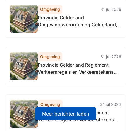
Omgeving
31 jul 2026
Provincie Gelderland
Omgevingsverordening Gelderland,
locatie alle provinciale wegen
Omgeving
31 jul 2026
Provincie Gelderland Reglement
Verkeersregels en Verkeerstekens
1990 (RVV 1990), locatie alle
provinciale wegen
Omgeving
31 jul 2026
Provincie Gelderland Reglement
Meer berichten laden
Verkeersregels en Verkeerstekens
1990 (RVV 1990), locatie alle