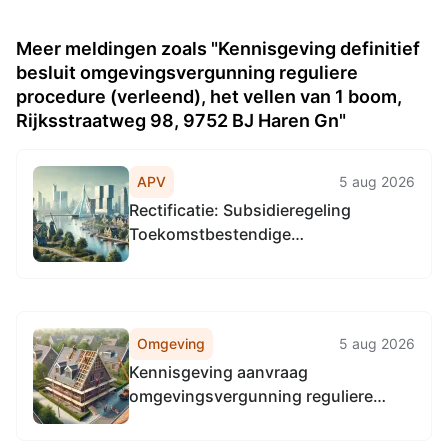
Meer meldingen zoals "Kennisgeving definitief
besluit omgevingsvergunning reguliere
procedure (verleend), het vellen van 1 boom,
Rijksstraatweg 98, 9752 BJ Haren Gn"
APV
5 aug 2026
Rectificatie: Subsidieregeling
Toekomstbestendige
bedrijventerreinen Groningen
Omgeving
5 aug 2026
Kennisgeving aanvraag
omgevingsvergunning reguliere
procedure, het vellen van 1 boom,
Kerklaan 30, 9751 NN Haren Gn