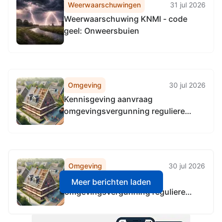
Weerwaarschuwingen
31 jul 2026
Weerwaarschuwing KNMI - code
geel: Onweersbuien
Omgeving
30 jul 2026
Kennisgeving aanvraag
omgevingsvergunning reguliere
procedure, het realiseren van een
uitweg, Henricus Muntinglaan 3,
9751 PT Haren Gn
Omgeving
30 jul 2026
Kennisgeving aanvraag
Meer berichten laden
omgevingsvergunning reguliere
procedure, het realiseren van een
uitweg, Henricus Muntinglaan 3,