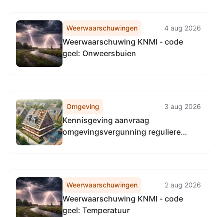
Weerwaarschuwingen
4 aug 2026
Weerwaarschuwing KNMI - code
geel: Onweersbuien
Omgeving
3 aug 2026
Kennisgeving aanvraag
omgevingsvergunning reguliere
procedure, het verbouwen van een
bedrijfsgebouw tot villa,
Botanicuslaan 18 a, Haren Gn
Weerwaarschuwingen
2 aug 2026
Weerwaarschuwing KNMI - code
geel: Temperatuur