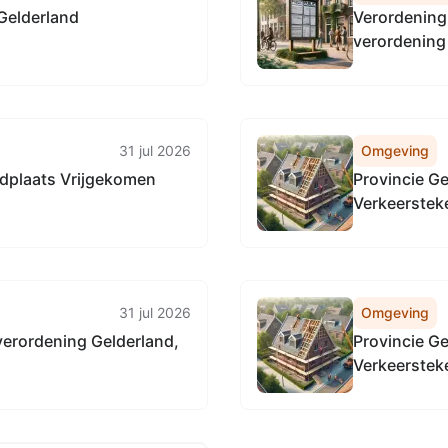
Gelderland
Verordening 
verordening
een vergunni
vakantiepar
31 jul 2026
Omgeving
dplaats Vrijgekomen
Provincie G
Verkeersteke
wegen in Gel
31 jul 2026
Omgeving
erordening Gelderland,
Provincie G
Verkeersteke
wegen