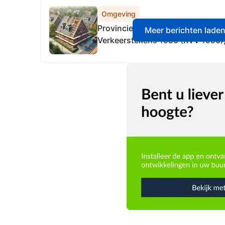
Omgeving
Provincie Gelderland Reglement 
Meer berichten lade
Verkeerstekens 1990 (RVV 1990), l
wegen