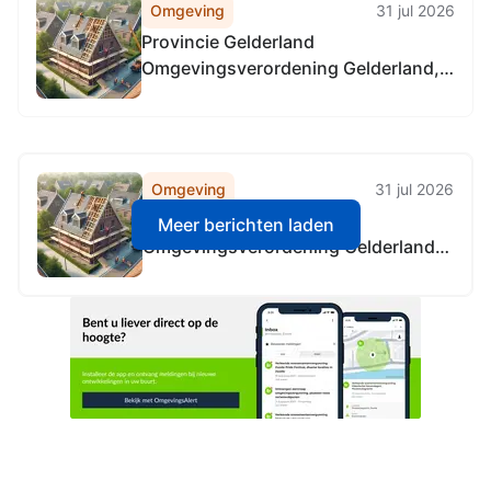
Omgeving
31 jul 2026
Provincie Gelderland
Omgevingsverordening Gelderland,
locatie alle provinciale wegen
Omgeving
31 jul 2026
Provincie Gelderland
Meer berichten laden
Omgevingsverordening Gelderland,
locatie alle provinciale wegen