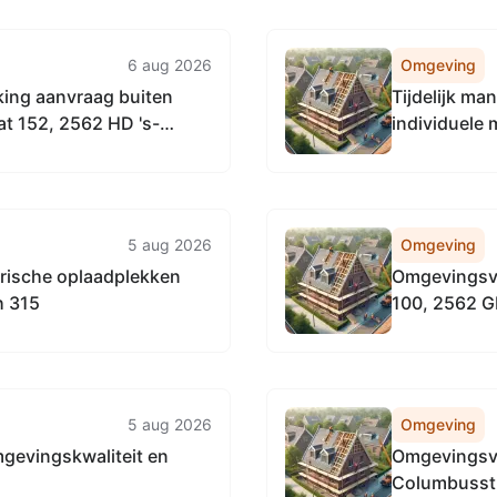
Regentessel
6 aug 2026
Omgeving
ing aanvraag buiten
Tijdelijk m
at 152, 2562 HD 's-
individuele
5 aug 2026
Omgeving
trische oplaadplekken
Omgevingsve
h 315
100, 2562 G
5 aug 2026
Omgeving
gevingskwaliteit en
Omgevingsve
Columbusstr