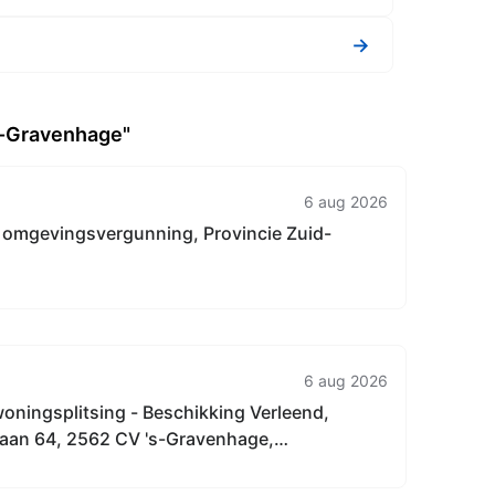
→
's-Gravenhage"
6 aug 2026
 omgevingsvergunning, Provincie Zuid-
6 aug 2026
oningsplitsing - Beschikking Verleend,
aan 64, 2562 CV 's-Gravenhage,
aan 64 A, 2562 CV 's-Gravenhage,
aan 64 B, 2562 CV 's-Gravenhage,