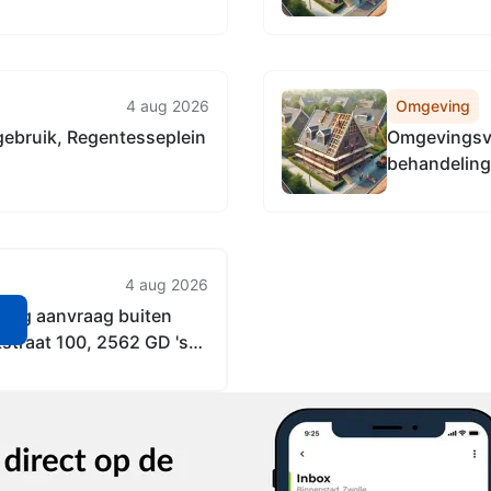
4 aug 2026
Omgeving
gebruik, Regentesseplein
Omgevingsve
behandeling 
Gravenhage
4 aug 2026
ing aanvraag buiten
n
straat 100, 2562 GD 's-