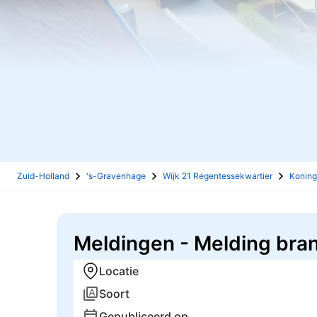
Zuid-Holland
's-Gravenhage
Wijk 21 Regentessekwartier
Koning
Meldingen - Melding bran
Locatie
Soort
Gepubliceerd op