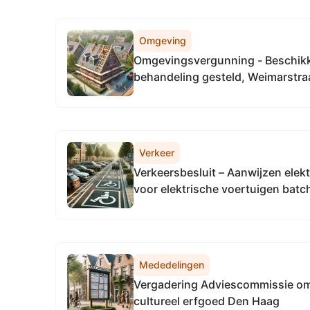
Omgeving
Omgevingsvergunning - Beschikk
behandeling gesteld, Weimarstra
Gravenhage
Verkeer
Verkeersbesluit – Aanwijzen elek
voor elektrische voertuigen batc
Mededelingen
Vergadering Adviescommissie om
cultureel erfgoed Den Haag